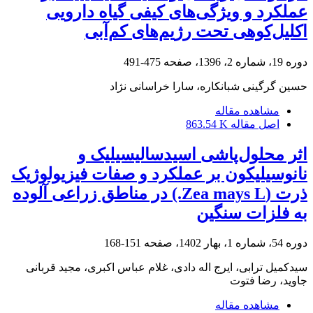
عملکرد و ویژگی‌های کیفی گیاه دارویی
اکلیل‌کوهی تحت رژیم‌های کم‌آبی
دوره 19، شماره 2، 1396، صفحه
475-491
حسین گرگینی شبانکاره، سارا خراسانی نژاد
مشاهده مقاله
اصل مقاله
863.54 K
اثر محلول‌پاشی اسید‌سالیسیلیک و
نانوسیلیکون بر عملکرد و صفات فیزیولوژیک
ذرت (Zea mays L.) در مناطق زراعی آلوده
به فلزات سنگین
دوره 54، شماره 1، بهار 1402، صفحه
151-168
سیدکمیل ترابی، ایرج اله دادی، غلام عباس اکبری، مجید قربانی
جاوید، رضا فتوت
مشاهده مقاله