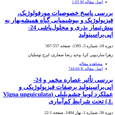
اصل مقاله
1.05 M
بررسی پاسخ خصوصیات مورفولوژیک،
فیزیولوژیک و بیوشیمیایی گیاه همیشه‌بهار به
پیش‌تیمار بذری و محلول‌پاشی 24-
اپی‌براسینولید
دوره 18، شماره 3، 1395، صفحه
557-567
زهرا ساردویی کرا، وحید رضا صفاری، ایرج توسلیان
مشاهده مقاله
اصل مقاله
744.84 K
بررسی تأثیر عصاره مخمر و 24-
اپی‌براسینولید برصفات فیزیولوژیکی و
عملکرد لوبیا چشم‌بلبلی (Vigna unguiculata
L.) تحت شرایط کم‌آبیاری
دوره 56، شماره 1، بهار 1404، صفحه
1-22