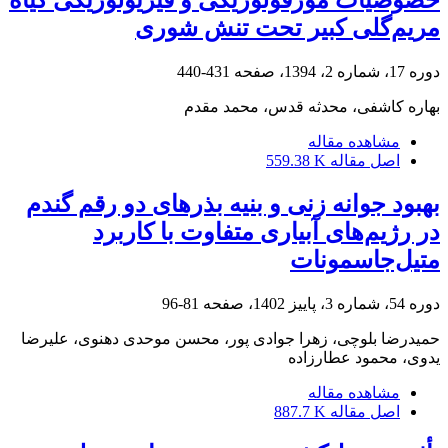
مریم‌گلی کبیر تحت تنش شوری
دوره 17، شماره 2، 1394، صفحه
431-440
بهاره کاشفی، محدثه قدس، محمد مقدم
مشاهده مقاله
اصل مقاله
559.38 K
بهبود جوانه ‎زنی و بنیه بذرهای دو رقم گندم
در رژیم‌های آبیاری متفاوت با کاربرد
متیل‌جاسمونات
دوره 54، شماره 3، پاییز 1402، صفحه
81-96
حمیدرضا بلوچی، زهرا جوادی پور، محسن موحدی دهنوی، علیرضا
یدوی، محمود عطارزاده
مشاهده مقاله
اصل مقاله
887.7 K