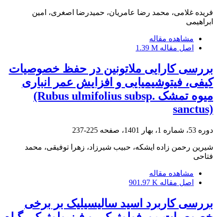
فریده غلامی، محمد رضا عامریان، حمیدرضا اصغری، امین
ابراهیمی
مشاهده مقاله
اصل مقاله
1.39 M
بررسی کارایی ملاتونین در حفظ خصوصیات
کیفی، فیتوشیمیایی و افزایش عمر انباری
میوه تمشک ‏‎(Rubus ulmifolius subsp.
sanctus)‎
دوره 53، شماره 1، بهار 1401، صفحه
225-237
شیرین رحمن زاده ایشکه، حبیب شیرزاد، زهرا توفیقی، محمد
فتاحی
مشاهده مقاله
اصل مقاله
901.97 K
بررسی کاربرد اسید سالیسیلیک بر برخی
خصوصیات مورفولوژیکی و فیزیولوژیکی گیاه