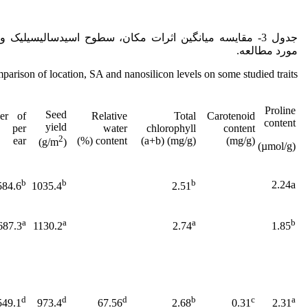
جدول 3- مقایسه میانگین اثرات مکان، سطوح اسیدسالیسیلیک
مورد مطالعه.
arison of location, SA and nanosilicon levels on some studied traits.
Proline
Seed
er of
Relative
Total
Carotenoid
content
yield
s per
water
chlorophyll
content
2
ear
content (%)
(a+b) (mg/g)
(mg/g)
(g/m
)
(µmol/g)
b
b
b
2.24a
584.6
1035.4
2.51
a
a
a
b
687.3
1130.2
2.74
1.85
d
d
d
b
c
a
549.1
973.4
67.56
2.68
0.31
2.31