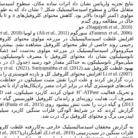
نتایج تجزیه واریانس نشان داد اثرات ساده مکان، سطوح اسیدسالی
متقابل مکان و سطوح اسیدسالیسیلیک
مولوی 
خاک در مطالعه روی گندم
(Nagajyoti
., 2010)، جو
et al
(Fauteux
., 2006)، سورگوم (Ali
et al
, 2011) و لوبیا (Greger
et al.
et al
افزایش غلظت اسیدسالیسیلیک در مزرعه مولوی محتوای کلروفی
میلی‌مولار نان
بهبود غلظت کلروفیل شد.Kumaraswamy
. (2012) و
et al
(2021)، Suriyaprabha
et al.
Li
et al
. (2007) افزایش محتوای کلروفیل کل و بازده فتوسنتزی را 
ذرت گزارش کردند و علت آن‌را نقش مثبت سیلیکون در حفاظت ا
بافت‌های فتوسنتزی گیاه در برابر اثرات مضر رادیکال‌های آزاد با تحر
+
و تحریک فعالیت H
مصرف آب، هدایت روزنه‌ای و راندمان کلروفیل فلورسنس گیاه جو 
2013) و گیاه ذرت را تحت تنش بیش­بود روی (Paula
., 2015) افزایش داد. Doncheva
et al
گزارش کردند که در شرایط آلودگی فلزات سنگین کاربرد سیل
اپیدرمی برگ و محتوای کلروفیل برگ ذرت شد.
به گزارش محققان اسیدسالیسیلیک خارجی به‌کار­رفته غلظت کلروفی
فلزات سنگین در سیب‌زمینی (Li
., 2019)، آفتابگردان(Saidi
et al
., 2017) و
t al