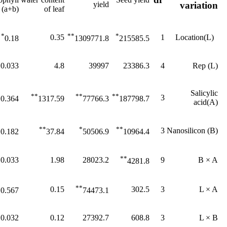
variation
yield
(a+b)
of leaf
*
**
*
0.35
1
(L)Location
0.18
1309771.8
215585.5
0.033
4.8
39997
23386.3
4
Rep (L)
Salicylic
*
**
**
**
3
0.364
1317.59
77766.3
187798.7
acid(A)
*
**
*
**
3
(B) Nanosilicon
0.182
37.84
50506.9
10964.4
**
0.033
1.98
28023.2
9
B × ‌A
4281.8
*
**
0.15
302.5
3
L × ‌A
0.567
74473.1
0.032
0.12
27392.7
608.8
3
L × ‌B