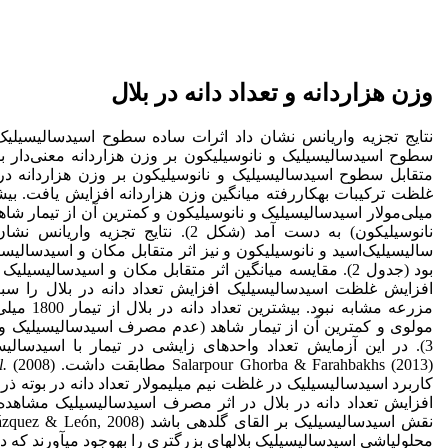
وزن هزاردانه و تعداد دانه در بلال
نتایج تجزیه واریانس نشان داد اثرات ساده سطوح اسیدسالیسیلیک و
میلی‌مولار اسیدسالیسیلیک و نانوسیلیکون و کمترین آن از تیمار ش
نانوسیلیکون) به دست آمد (شکل 2). نتایج 
سالیسیلیک‌‌اسید و نانوسیلیکون و نیز اثر متقابل مکان و اسیدسالیسیل
بود (جدول 2). مقایسه میانگین اثر متقابل مکان و اسیدسالیسیل
افزایش غلظت اسیدسالیسیلیک افزایش تعداد دانه در بلال را سب
مزرعه مشابه 
مولوی و کمترین آن از تیمار شاهد (عدم مصرف اسیدسالیسیلیک و 
3). در اﻳﻦ آزﻣﺎﻳﺶ ﺗﻌﺪاد واحدهای زایشی در ﺗﻴﻤﺎر با اسیدسالی
Salarpour Ghorba & Farahbakhs (2013) مطابقت داشت. Krantev
l.
کاربرد اسیدسالیسیلیک در غلظت نیم میلی­مولار تعداد دانه در بوته ذ
افزایش تعداد دانه در بلال در اثر مصرف اسیدسالیسیلیک مشاهده ش
محلول­پاشی اسیدسالیسیلیک بلال­های بزرگتری را به­وجود می­آورند که د