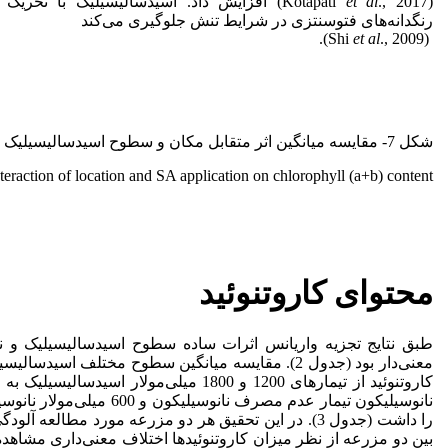
(Kotapati
et al
., 2017) افزایش داد. اسیدسالیسیلیک با تحری
رنگدانه‌های فتوسنتزی در شرایط تنش جلوگیری می‌کند
et al
., 2009).
(Shi
شکل 7- مقایسه میانگین اثر متقابل مکان و سطوح اسیدسالیسیلیک بر محتوای کلروفیل کل (a+b).
eraction of location and SA application on chlorophyll (a+b) content.
محتوای کاروتنوئید
طبق نتایج تجزیه واریانس اثرات ساده سطوح اسیدسالیسیلیک و نان
معنی‌دار بود (جدول 2). مقایسه میانگین سطوح مختلف اسی
کاروتنوئید از تیمارهای 1200 و 1800 میلی‌مولا
نانوسیلیکون تیمار عدم مصرف نانوس
را داشت (جدول 3). در این تحقیق هر دو مزرعه مورد مطالعه
بین دو مزرعه از نظر میزان کاروتنوئیدها اختلاف معنی‌داری مشاهده