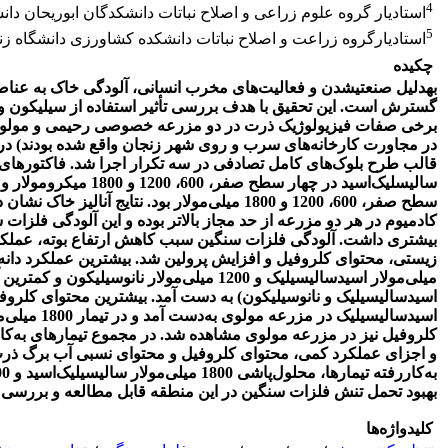
4
استادیار گروه علوم زراعی و اصلاح نباتات دانشکدگان ابوریحان دانش
5
استادیارگروه زراعت و اصلاح نباتات دانشکده کشاورزی دانشگاه زنج
چکیده
به
دلیل صنعتی
شدن و فعالیت‌های مخرب انسانی، آلودگی خاک به عنا
گسترش است. این تحقیق با هدف بررسی تأثیر استفاده از سیلیکون و
برخی صفات فیزیولوژیک ذرت در دو مزرعه خصوصی رحیمی و مولوی (
در مجاورت کارخانه‌های سرب و روی شهر زنجان واقع شده بودند) در سال 9
قالب طرح بلوک‌های کامل تصادفی در سه تکرار اجرا شد. فاکتورها
سالیسلیک‌اسید در چهار سطح صف
سطح صفر، 600، 1200 و 1800 میلی‌مولار بود. نتایج آ
کادمیوم در هر دو مزرعه از حد مجاز بالاتر بوده و این آلودگی فلز
بیشتری داشت. آلودگی فلزات سنگین سبب کاهش ارتفاع بوته، عملکرد
زیستی، محتوای کلروفیل و افزایش پرولین شد.
میلی‌مولار اسید
سالیسیلیک
و 1200 میلی‌مولار نانوسیلیکون و کمت
اسید
سالیسیلیک
و نانوسیلیکون) به دست آمد.
اسید
سالیسیلیک
در مزرعه مولوی
کلروفیل نیز در مزرعه مولوی مشاهده شد.
در مجموع تیمارهای به‌کار
و اجزای عملکرد کمی، محتوای کلروفیل و محتوای نسبی آب برگ ذرت
به‌کار
رفته تیمارها، محلول‌پاشی 1800
میلی‌مولار
بهبود تحمل تنش فلزات سنگین در این منطقه قابل مطالعه و بررسی 
کلیدواژه‌ها