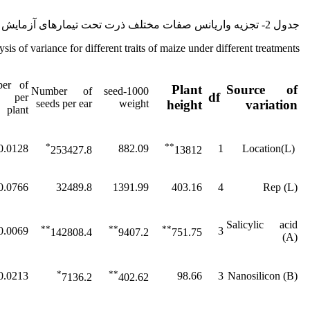
جدول 2- تجزیه واریانس صفات مختلف ذرت تحت تیمارهای آزمایش
sis of variance for different traits of maize under different treatments
er of
Plant
Source of
Number of
1000-seed
df
 per
height
variation
seeds per ear
weight
plant
*
**
0.0128
882.09
1
(L)Location
253427.8
13812
0.0766
32489.8
1391.99
403.16
4
Rep (L)
Salicylic acid
**
**
**
0.0069
3
142808.4
9407.2
751.75
(A)
*
**
0.0213
98.66
3
(B) Nanosilicon
7136.2
402.62