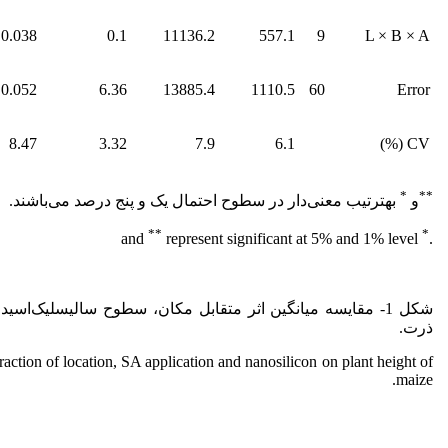
0.038
0.1
11136.2
557.1
9
L × B × A
0.052
6.36
13885.4
1110.5
60
Error
8.47
3.32
7.9
6.1
CV (%)
*
**
و
به­ترتیب معنی‌دار در سطوح احتمال یک و پنج درصد می‌باشند.
**
*
represent significant at 5% and 1% level
and
.
شکل 1- مقایسه میانگین اثر متقابل مکان، سطوح سالیسلیک‌اسید 
ذرت.
action of location, SA application and nanosilicon on plant height of
maize.