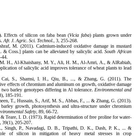
. Effects of silicon on faba bean (
Vicia faba
) plants grown under
s.
Afr. J. Agric. Sci. Technol.
, 3, 255-268.
shraf, M. (2011). Cadmium-induced oxidative damage in mustard
 & Coss.] plants can be alleviated by salicylic acid.
South African
6-44.
 M. H., Al-Khaishany, M. Y., Ali, H. M., Al-Amri, A., & AlRabiah,
ication of salicylic acid improves tolerance of wheat plants to lead
, Cai, S., Shamsi, I. H., Qiu, B., ..., & Zhang, G. (2011). The
ctive effects of chromium and aluminum on growth, oxidative damage
two barley genotypes differing in Al tolerance.
Environmental and
3), 185-191.
een, T., Hussain, S., Arif, M. S., Abbas, F., ... & Zhang, G. (2013).
 barley growth, photosynthesis and ultra-structure under chromium
vironmental Safety
, 89, 66-72.
 & Teare, I. D. (1973). Rapid determination of free proline for water-
, 39(1), 205-207.
., Singh, P., Navadagi, D. B., Tripathi, D. K., Dash, P. K., ... &
e of silicon in mitigation of heavy metal stresses in crop