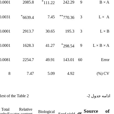
*
0.0001
2085.8
242.29
9
B × ‌A
111.22
*
**
0.0031
7.45
3
L × ‌A
6639.4
770.36
0.0001
2913.7
30.65
195.3
3
L × ‌B
*
0.0001
1628.3
41.27
9
L × B × A
298.54
0.0081
2254.7
49.91
143.01
60
Error
8
7.47
5.09
4.92
CV (%)
ادامه جدول 2- Rest of the Table 2.
Total
Relative
Source of
Biological
df
ophyll
water content
Seed yield