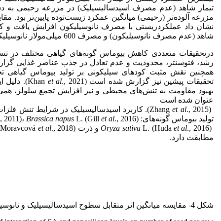
مزرعه آلوده‌تر (رحیمی) میانگین عمکرد زیست‌توده پایین‌تر بود. مقا
نشان داد عملکردزیستی با مصرف نانوسیلیکون افزایش یافت و کمت
شاهد (عدم مصرف نانوسیلیکون) و مصرف 600 میلی‌مولار نانوسیلیکون به دست آمد (جدول 2).
درتحقیقات متعددی کاهش بیوماس گونه‌های گیاهی مختلف در تن
رشد، فتوسنتز، محدودیت و عدم تعادل در جذب عناصر غذایی گزارش 
همچنین نقش مثبت کودهای سیلیکونی بر تولید بیوماس گیاهی 
تحقیقات پیشین نیز گزارش شده است (Khan
et al
., 2021). 
بهبود مقاومت به تنش‌های محیطی و نیز افزایش تجمع سلولز، همی‌س
عنوان شده است
(Zhang
et al
., 2015). کاربرد اسیدسالیسیلیک در شرایط تنش فلز
تولید بیوماس گونه‌های: L.
., 2016)،
et al
L. (Gill
Brassica napus
., 2011)،
., 2016) و ذرت (Moravcová
et al
L. (Huda
Oryza sativa
et al
.
مطابقت دارد.
شکل 4- مقایسه میانگین اثر متقابل سطوح اسیدسالیسیلیک و نانوسیلیکون بر تعداد دانه در ردیف ذرت