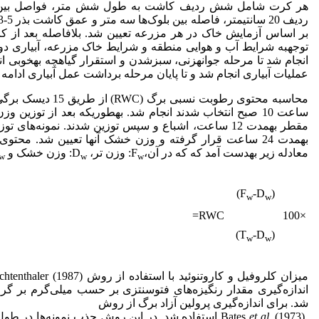
توجه­به شرایط آب و هوایی منطقه و شرایط خاک مزرعه، آبیاری دوم 
انجام شد تا مرحله جوانه­زنی، سبز­شدن و استقرار گیاهچه به­خوبی ان
عملیات آبیاری انجام شد و تا پایان مرحله برداشت عمل آبیاری ادامه پ
محاسبه محتوی رطوبت نسب
ساعت 10 صبح انتخاب شدند انجام شد. به­طوری­که بعد از توزین
به­مدت 24 ساعت قرار گرفته و وزن خشک آنها تعیین شد. محت
معادله زیر به­دست آمد که که در آن،F
: وزن تر، D
: وزن خشک و T
w
w
w
)
-D
(F
w
w
RWC=
×100
)
-D
(T
w
w
اندازه‌گیری مقدار رنگیزه‌های فتوسنتزی بر حسب میلی‌گرم بر گ
شد. برای اندازه‌گیری پرولین آزاد برگ از روش
et al.
Bates