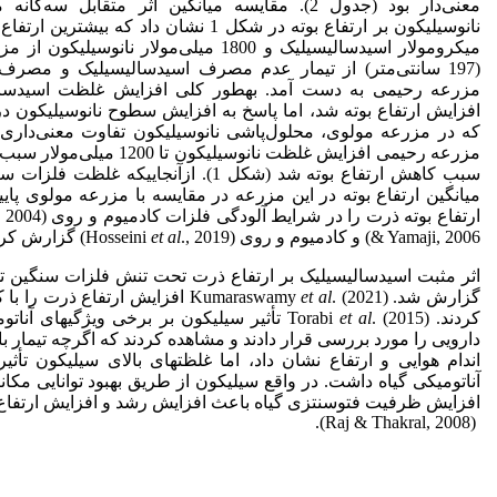
معنی‌دار بود (جدول 2). مقایسه میانگین اثر متقاب
میکرو‌مولار اسیدسالیسیلیک و 1800 میلی‌مولار 
مزرعه رحیمی به دست آمد. به­طور کلی افزایش غلظت اسیدسا
افزایش ارتفاع بوته شد، اما پاسخ به افزایش سطوح نانوسیلیکون د
که در مزرعه مولوی، محلول‌پاشی نانوسیلیکون تفاوت معنی‌داری در 
سبب کاهش ارتفاع بوته شد (شکل 1). از­آنجایی
میانگین ارتفاع بوته در این مزرعه در مقایسه با مزرعه مولوی پایی
ارتفاع بوته ذرت را در شرایط آلودگی فلزات کادمیوم و روی (Wang
& Yamaji, 2006) و کادمیوم و روی (Hosseini
., 2019) گزارش کردند.
et al
اثر مثبت اسیدسالیسیلیک بر ارتفاع ذرت تحت تنش فلزات سنگین توسط ová
گزارش شد. Kumaraswamy
et al
. (2021) افزایش ارتفاع ذرت را
کردند. Torabi
et al
. (2015) تأثیر سیلیکون بر برخی ویژگی­های آ
دارویی را مورد بررسی قرار دادند و مشاهده کردند که اگرچه تیمار با
اندام هوایی و ارتفاع نشان داد، اما غلظت­های بالای سیلیکون تأ
آناتومیکی گیاه داشت. در واقع سیلیکون از طریق بهبود توانایی مکا
افزایش ظرفیت فتوسنتزی گیاه باعث افزایش رشد و افزایش ارتفاع 
(Raj & Thakral, 2008).