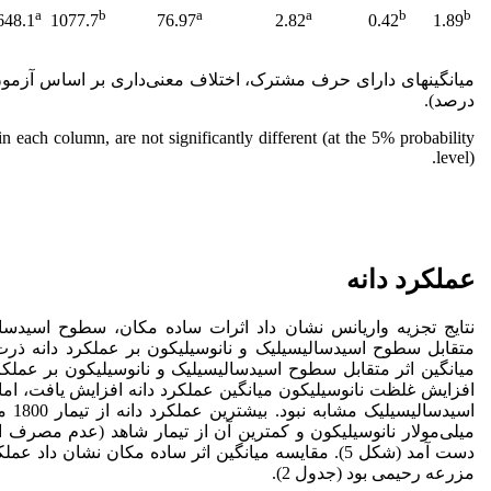
a
b
a
a
b
b
648.1
1077.7
76.97
2.82
0.42
1.89
درصد).
 each column, are not significantly different (at the 5% probability
level).
عملکرد دانه
نتایج تجزیه واریانس نشان داد اثرات ساده مکان، سطوح اسیدسالی
افزایش غلظت نانوسیلیکون میانگین عملکرد دانه افزایش یافت، ا
میلی‌مولار نانوسیلیکون و کمترین آن از تیمار شاهد (عدم مصرف ا
دست آمد (شکل 5). مقایسه میانگین اثر ساده مکان نشان داد
مزرعه رحیمی بود (جدول 2).