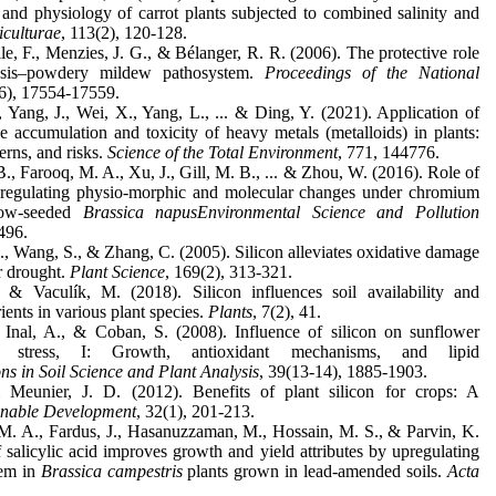
y and physiology of carrot plants subjected to combined salinity and
iculturae
, 113(2), 120-128.
ile, F., Menzies, J. G., & Bélanger, R. R. (2006). The protective role
opsis–powdery mildew pathosystem.
Proceedings of the National
46), 17554-17559.
, Yang, J., Wei, X., Yang, L., ... & Ding, Y. (2021). Application of
e accumulation and toxicity of heavy metals (metalloids) in plants:
rns, and risks.
Science of the Total Environment
, 771, 144776.
B., Farooq, M. A., Xu, J., Gill, M. B., ... & Zhou, W. (2016). Role of
n regulating physio-morphic and molecular changes under chromium
llow-seeded
Brassica napus
Environmental Science and Pollution
496.
, Wang, S., & Zhang, C. (2005). Silicon alleviates oxidative damage
r drought.
Plant Science
, 169(2), 313-321.
 & Vaculík, M. (2018). Silicon influences soil availability and
ients in various plant species.
Plants
, 7(2), 41.
 Inal, A., & Coban, S. (2008). Influence of silicon on sunflower
t stress, I: Growth, antioxidant mechanisms, and lipid
s in Soil Science and Plant Analysis
, 39(13-14), 1885-1903.
& Meunier, J. D. (2012). Benefits of plant silicon for crops: A
inable Development
, 32(1), 201-213.
. A., Fardus, J., Hasanuzzaman, M., Hossain, M. S., & Parvin, K.
f salicylic acid improves growth and yield attributes by upregulating
tem in
Brassica campestris
plants grown in lead-amended soils.
Acta