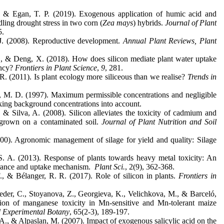
, & Egan, T. P. (2019). Exogenous application of humic acid and
edling drought stress in two corn (
Zea mays
) hybrids.
Journal of Plant
5.
J. (2008). Reproductive development.
Annual Plant Reviews, Plant
., & Deng, X. (2018). How does silicon mediate plant water uptake
ency?
Frontiers in Plant Science
,
9
, 281.
. (2011). Is plant ecology more siliceous than we realise?
Trends in
, M. D. (1997). Maximum permissible concentrations and negligible
aking background concentrations into account.
& Silva, A. (2008). Silicon alleviates the toxicity of cadmium and
 grown on a contaminated soil.
Journal of Plant Nutrition and Soil
00). Agronomic management of silage for yield and quality: Silage
S. A. (2013). Response of plants towards heavy metal toxicity: An
erance and uptake mechanism.
Plant Sci.
, 2(9), 362-368.
, & Bélanger, R. R. (2017). Role of silicon in plants.
Frontiers in
der, C., Stoyanova, Z., Georgieva, K., Velichkova, M., & Barceló,
ation of manganese toxicity in Mn-sensitive and Mn-tolerant maize
 Experimental Botany
, 65(2-3), 189-197.
, A., & Alpaslan, M. (2007). Impact of exogenous salicylic acid on the