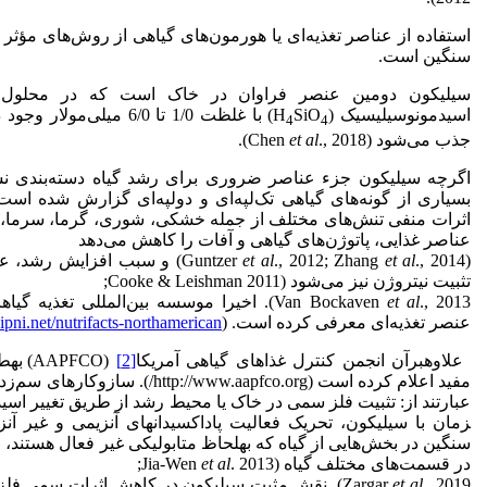
استفاده از عناصر تغذیه‌ای یا هورمون‌های گیاهی از روش‌های مؤث
سنگین است.
سیلیکون دومین عنصر فراوان در خاک است که در محلول 
اسیدمونوسیلیسیک (H
SiO
) با غلظت 1/0 تا 6/0 میل
4
4
جذب می‌شود (Chen
., 2018).
et al
اگرچه سیلیکون جزء عناصر ضروری برای رشد گیاه دسته‌بندی نش
اثرات منفی تنش‌های مختلف از جمله خشکی، شوری، گرما، سرما،
عناصر غذایی، پاتوژن‌های گیاهی و آفات را کاهش می‌دهد
(Guntzer
et al
., 2012; Zhang
et al
., 2014) و سبب افزایش رشد
تثبیت نیتروژن نیز می‌شود (Cooke & Leishman 2011;
., 2013). اخیرا موسسه بین‌المللی تغذیه گیاهان
et al
Van Bockaven
عنصر تغذیه‌ای معرفی کرده است. (
ipni.net/nutrifacts-northamerican
علاوه­بر­آن انجمن کنترل غذاهای گیاهی آمریکا
[2]
(PFCO
مفید اعلام کرده است (/www.aapfco.org
عبارتند از: تثبیت فلز سمی در خاک یا محیط رشد از طریق تغییر اس
زمان با سیلیکون، تحریک فعالیت پاداکسیدانهای آنزیمی و غیر آنزی
سنگین در بخش‌هایی از گیاه که به­لحاظ متابولیکی غیر فعال هستند، 
در قسمت‌های مختلف گیاه (Jia-Wen
. 2013;
et al
et al
Zargar
., 2019). نقش مثبت سیلیکون در کاهش اثرات سمی ف