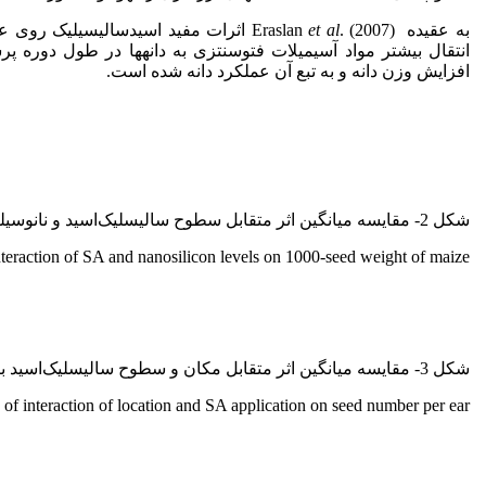
به عقیده Eraslan
et al
. (2007) اثرات مفید اسیدسالیسیلیک روی 
انتقال بیشتر مواد آسیمیلات فتوسنتزی به دانه­ها در طول دوره پر­
افزایش وزن دانه و به تبع آن عملکرد دانه شده است.
شکل 2- مقایسه میانگین اثر متقابل سطوح سالیسلیک‌اسید و نانوسیلیکون بر وزن هزاردانه ذرت.
teraction of SA and nanosilicon levels on 1000-seed weight of maize.
شکل 3- مقایسه میانگین اثر متقابل مکان و سطوح سالیسلیک‌اسید بر تعداد دانه در بلال ذرت.
f interaction of location and SA application on seed number per ear.