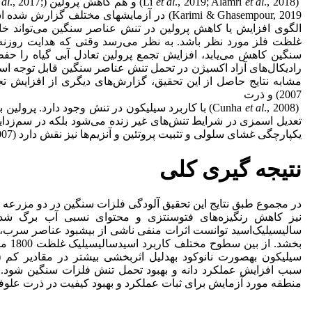
(Li
., 2018) و هم کاهش پرولین (Zanganeh
et al
., 2019; Alamri
et al
., 2017;
 al
Karimi & Ghasempour, 2019) در آزمایش­های مختلف گزارش شده است. به­عقیدهSharma
الگوی افزایش یا کاهش پرولین در تنش عناصر سنگین می‌تواند خاص 
غلظت فلز مورد نظر باشد. به نظر می‌رسد وقتی که هدایت روزن
سنگین کاهش می‌یابد، افزایش تجمع پرولین تعادل آبی گیاه را ح
مشابه نتایج حاصل از این تحقیق، گزارش‌های دیگری از افزایش تجمع پ
2007) و ذرت
(Cunha
al
et
., 2008) با کاربرد سیلیکون در تنش وجود دارد. پرول
تعدیل اسمزی در شرایط تنش‌های غیر زنده می‌شود بلکه در سم‌زدای
یکپارچگی غشای سلولی و تثبیت پروتئین و آنزیم‌ها نیز نقش دارد (Gunes
07).
نتیجه­ گیری کلی
در مجموع طبق نتایج این تحقیق آلودگی فلزات سنگین در دو مزرعه
نیز کاهش رنگیزه‌های فتوسنتزی و محتوای نسبی آب برگ شد. ا
سالیسیلیک‌‌اسید توانست اثرات منفی ناشی از بیش­بود عناصر سرب، ر
بخشد. 
سبب افزایش عملکرد دانه و بهبود تحمل تنش فلزات سنگین شود. د
منطقه مورد آزمایش برای ثبات عملکرد و بهبود کیفیت در ذرت علوف