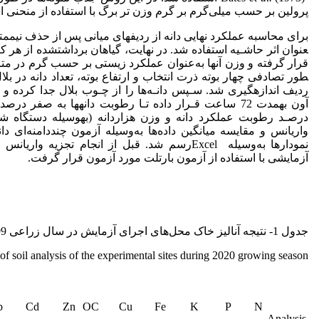
پرولین بر حسب میلی‌گرم بر گرم وزن تر برگ با استفاده از منحنی اس
عنوان اثر حاشـیه استفاده شد. در نهایت، گیاهان برداشت­شده از هر 
طور تصادفی چهار بوته ذرت انتخاب و ارتفاع بوته، تعداد دانه در بلال
درصـد رطوبت عملکرد دانه و وزن هزاردانه (به­وسیله دستگاه شم
نمودارها به‌وسیله Excelرسم شد. قبل از انجام تجز
آزمایشی با استفاده از آزمون بارتلت مورد آزمون قرار گرفت.
جدول 1- نتیجه آنالیز خاک محل‌های اجرای آزمایش در سال زراعی 1399.
of soil analysis of the experimental sites during 2020 growing season.
b
Cd
Zn
OC
Cu
Fe
K
P
N
Analysis