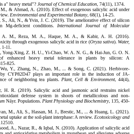
is a" heavy metal"?
Journal of Chemical Education
, 74(11), 1374.
, M., & Ahmad, A. (2010). Effect of exogenous salicylic acid under
view.
Environmental and Experimental Botany
, 68(1), 14-25.
 S., Ali, N., & Yvin, J. C. (2019). The ameliorative effect of silicon
n Mg-deficient conditions.
International Journal of Molecular
 A. M., Reza, M. A., Haque, M. A., & Kabir, A. H. (2016).
city through exogenous salicylic acid in rice (
Oryza sativa
).
Water,
, 1-11.
., Yong-Xing, Z. H. U., Yi-Chao, W. A. N. G., & Hai-Jun, G. O. N.
f enhanced heavy metal tolerance in plants by silicon: A
 815-825.
 Wu, Y., Zhang, N., Zhao, M., ... & Song, C. (2021). Herbivore‐
y CYP82D47 plays an important role in the induction of JA‐
ance of neighboring tea plants.
Plant, Cell & Environment
, 44(4),
H. R. (2019). Salicylic acid and jasmonic acid restrains nickel
antioxidant defense system in shoots of metallicolous and non-
tum
Náyr. Populations.
Plant Physiology and Biochemistry
, 135, 450-
an, M., Ali, S., Hassan, M. J., Brestic, M., ... & Huang, L. (2021).
etal uptake at the soil-plant interphase: A review.
Ecotoxicology and
 112510.
od, A., Nazar, R., & Iqbal, N. (2010). Application of salicylic acid
ents and antioxidative metabolism in mungbean and alleviates adverse