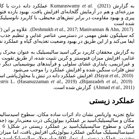
به گزارش Kumaraswamy
et al.
(2021) عملکرد دانه ذرت با
مزرعه‌ای و هم در آزمایش گلخانه‌ای افزایش یافت. بهبود بازده ف
پیری و بهبود مقاومت در برابر تنش‌های محیطی، با کاربرد نانوسیلیک
شده است
(Deshmukh
., 2017; Manivannan & Ahn, 2017). علاوه بر این Guntzer
et al
که سیلیکون نقش مهمی در دسترسی عناصر غذایی و تنظیم جذب نی
ایفا می‌کند و از این طریق در بهبود وضعیت تغذیه‌ای گیاه و عملکرد ن
به گزارش محققان کاربرد برگی اسید سالیسیلیک به عنوان محرک ر
غذایی، افزایش میزان فتوسنتز و کربن تثبیت شده، از طریق تقویت س
و غیرآنزیمی، پایداری غشای سلولی و فرآیندهای بیوشیمیایی دیگ
تنش فلزات سنگین شده و افزایش عملکرد را موجب می‌شود
(Hayat
., 2010). افزایش عملکرد دانه در تنش با محلول‌پاشی اسید­سالیسیلیک روی ذرت
et al
(Bijanzadeh
., 2019)،
et al
., 2019) و
et al
L. (Hasanuzzaman
tris
., 2011) گزارش شده است.
et al
(Ahmad
عملکرد زیستی
نتایج تجزیه واریانس نشان داد اثرات ساده مکان، سطوح اسیدسالیسی
مکان
اسیدسالیسیلیک میانگین عملکرد بیولوژیکی افزایش یافت، اما میزان 
بیشترین عملکرد زیستی از تیمار 600 میلی‌مول