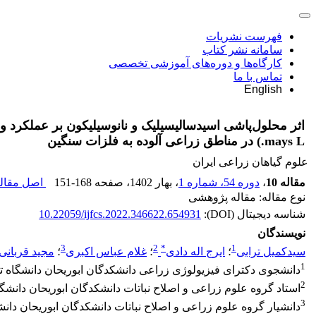
فهرست نشریات
سامانه نشر کتاب
کارگاه‌ها و دوره‌های آموزشی تخصصی
تماس با ما
English
mays L.) در مناطق زراعی آلوده به فلزات سنگین
علوم گیاهان زراعی ایران
مقاله 10
،
دوره 54، شماره 1
، بهار 1402
، صفحه
151-168
اصل مقاله
نوع مقاله: مقاله پژوهشی
شناسه دیجیتال (DOI):
10.22059/ijfcs.2022.346622.654931
نویسندگان
3
2
*
1
سیدکمیل ترابی
؛
ایرج اله دادی
؛
غلام عباس اکبری
؛
مجید قربانی 
1
دانشجوی دکترای فیزیولوژی زراعی دانشکدگان ابوریحان دانشگاه تهر
2
استاد گروه علوم زراعی و اصلاح نباتات دانشکدگان ابوریحان دانشگاه
3
دانشیار گروه علوم زراعی و اصلاح نباتات دانشکدگان ابوریحان دانشگ