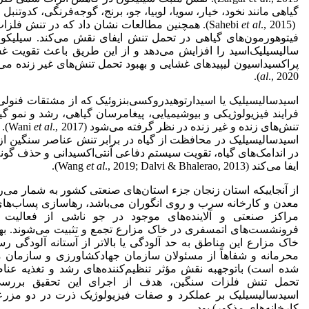
گیاهی مانند نخود، خیار، سویا، لوبیا، جو، برنج، گوجه‌فرنگی، کدو
(Sahebi
et al
., 2015). همچنین مطالعات نشان داد که در تنش فل
فیتوهورمون‌های گیاهی در تحمل تنش ایفای نقش می‌کند. سیلیکون
سالیسیلیک‌اسید را افزایش می‌دهد و از این طریق باعث تقویت
پراکسیداسیون لیپیدهای غشایی و بهبود تحمل تنش‌‌های غیر زنده می‌شود
al
., 2020).
اسید­سالیسیلیک یا اسیدارتوهیدروکسی‌بنزوئیک که از مشتقات فنولی 
فرایند فیزیولوژیکی و بیوشیمیایی، پیغام­رسان گیاهی، رشد و نمو گ
تنش‌های زنده و غیر زنده در نظر گرفته می‌شود (Wani
et al
., 
اسید­سالیسیلیک در محافظت از گیاه در برابر تنش عناصر سنگین از
در اندامک‌های گیاه، تقویت سیستم دفاعی آنتی‌اکسیدانی و حذف گو
ایفا می‌کند (Wang
., 2019; Dalvi & Bhalerao, 2013).
et al
از ­آنجایی­که استان زنجان جزء استان‌های صنعتی کشور به شمار می‌
معدن و کارخانه سرب و روی انگوران می‌باشد، رهاسازی پساب‌های ای
مراکز صنعتی و آلاینده‌های موجود در جو ناشی از فعالیت ا
فرونشست‌های اتمسفری در خاک مزارع تجمع و تثبیت می‌شوند. به­
خاک مزارع این مناطق به حد آلودگی یا بالاتر از ‌آستانه آلودگی 
محرمانه و شفاهاً از مسئولان سازمان جهادکشاورزی و سازمان 
شده است) با­توجه­به نقش مؤثر تنظیم‌کننده‌های رشد و تغذیه عنا
تحمل تنش فلزات سنگین، هدف از اجرای این تحقیق بررسی ت
اسیدسالیسیلیک‌ بر عملکرد و صفات فیزیولوژیک ذرت در دو مزرعه
کارخانه‌های مذکور) بود.