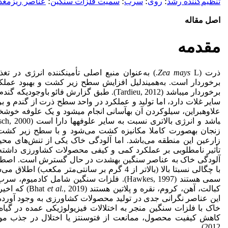
تنظیم‌کننده رشد
؛
روی
؛
سرب
؛
سمیت فلزات سنگین
؛
عناصر ریزمغذ
اصل مقاله
مقدمه
ذرت (
Zea mays
L.) به‌عنوان منبع اصلى تأمین­کننده انرژى در تغ
برخوردار است. به‌همین­دلیل افزایش سطح زیر کشت و بهبود عمل
برخوردار می­باشد (Tardieu, 2012). طبق گزارش فائو
علاوه­بر­این، سیلو­کردن آن به­آسانی انجام می­شود و یک علوفه خوش­خو
زارعین این منطقه می‌باشد. اما آلودگی خاک یکی از تنش‌های مح
تأثیر نامطلوبی بر عملکرد کمی و کیفی محصولات کشاورزی داشته ا
آلودگی خاک به عناصر سنگین به­شدت در حال گسترش است. اصطلا
با چگالی نسبتا بالا (بالاتر از 4 گرم بر سانتی‌متر 
سمی هستند (Hawkes, 1997). فلزات سنگین شامل کاد
کبالت، آهن، کروم، نقره و پلاتین هستند (Bhat
et al.
, 2019) ک
این عناصر نگرانی جدی در تولید محصولات کشاورزی به وجود آورده اس
خاک با فلزات سنگین منجر به اختلالات فیزیولوژیکی عمده در گی
کاهش کیفیت محصول، ممانعت از فتوسنتز یا اختلال در جذب مواد غذای
2012‌).