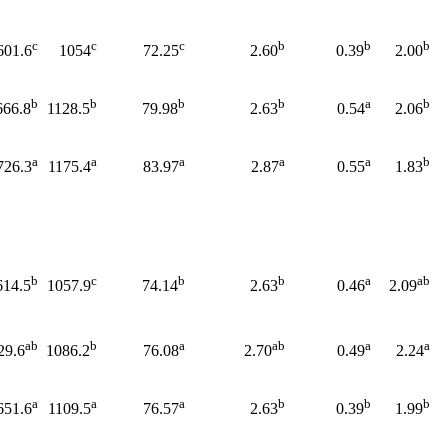
c
c
c
b
b
b
601.6
1054
72.25
2.60
0.39
2.00
b
b
b
b
a
b
666.8
1128.5
79.98
2.63
0.54
2.06
a
a
a
a
a
b
726.3
1175.4
83.97
2.87
0.55
1.83
b
c
b
b
a
ab
614.5
1057.9
74.14
2.63
0.46
2.09
ab
b
a
ab
a
a
29.6
1086.2
76.08
2.70
0.49
2.24
a
a
a
b
b
b
651.6
1109.5
76.57
2.63
0.39
1.99