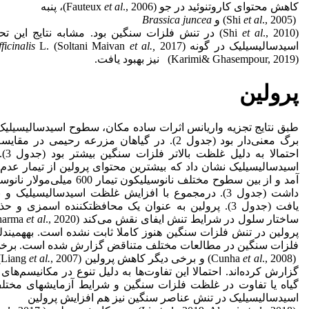
کاهش محتوای کاروتنوئید در جو (Fauteux
., 2006)، پنبه
et al
(Shi
., 2005) و
et al
juncea
Brassica
(Shi
et al
., 2010) در تنش فلزات سنگین بود. مشابه نتایج این
اسیدسالیسیلیک در گونه
2017)و گونه
et al.,
L. (Soltani Maivan
ficinalis
(Karimi& Ghasempour, 2019) نیز بهبود یافت.
پرولین
طبق نتایج تجزیه واریانس اثرات ساده مکان، سطوح اسیدسالیسیلیک 
برگ معنی‌دار بود (جدول 2). در گیاهان مزرعه رحیم
احت
اسیدسالیسیلیک نشان داد که بیشترین محتوای پرولین از تیمار ع
آمد و از بین سطوح مختلف نانوسیل
داشت (جدول 3). درمجموع با افزایش غلظت اسیدسالیسیلیک
یافت (جدول 3). پرولین به عنوان یک محافظت­کننده اسمزی و 
ساختار سلول در شرایط تنش ایفای نقش می‌کند (Sharma
et al
پرولین در تنش فلزات سنگین هنوز کاملا ثابت نشده است. به­همین­دل
فلزات سنگین در مطالعات مختلف متناقض گزارش شده است. برخی
(Cunha
., 2008) و برخی دیگر کاهش پرولین (Liang
et al
et al.
,
گزارش کرده‌اند. احتمالا این تفاوت‌ها به دلیل تنوع در مکانیسم‌ه
گیاه یا تفاوت در غلظت فلزات سنگین و شرایط آزمایش­های مخت
اسیدسالیسیلیک در تنش عناصر سنگین نیز هم افزایش پرولین