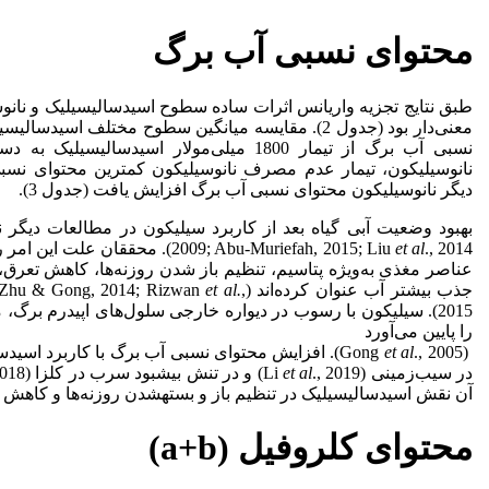
محتوای نسبی آب برگ
طبق نتایج تجزیه واریانس اثرات ساده سطوح اسیدسالیسیلیک و نانو
معنی‌دار بود (جدول 2). مقایسه میانگین سطوح مختلف اسی
نسبی آب برگ از تیمار 1800 میلی‌مولار اسیدس
نانوسیلیکون، تیمار عدم مصرف نانوسیلیکون کمترین محتوای نس
دیگر نانوسیلیکون محتوای نسبی آب برگ افزایش یافت (جدول 3).
et al
2009; Abu-Muriefah, 2015; Liu
., 2014). محققان علت این 
عناصر مغذی به‌ویژه پتاسیم، تنظیم باز شدن روزنه‌ها، کاهش تعر
جذب بیشتر آب عنوان کرده‌اند (Liang
,
et al.
9; Zhu & Gong, 2014; Rizwan
2015). سیلیکون با رسوب در دیواره خارجی سلول‌های اپیدرم برگ،
را پایین می‌آورد
(Gong
et al
., 2005). افزایش محتوای نسبی آب برگ با کاربرد اسی
در سیب‌زمینی (Li
., 2019) و در تنش بیش­بود سرب در کلزا (Kohli
et al
آن نقش اسیدسالیسیلیک در تنظیم باز و بسته­شدن روزنه‌ها و کاهش ه
محتوای کلروفیل (a+b)