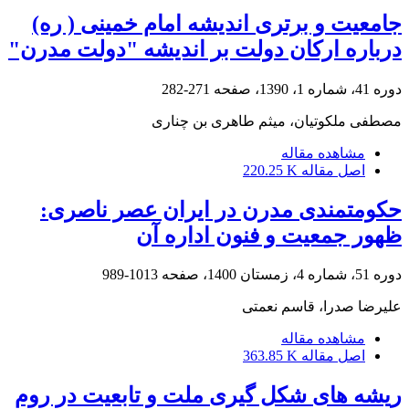
جامعیت و برتری اندیشه امام خمینی ( ره)
درباره ارکان دولت بر اندیشه "دولت مدرن"
دوره 41، شماره 1، 1390، صفحه
271-282
مصطفی ملکوتیان، میثم طاهری بن چناری
مشاهده مقاله
اصل مقاله
220.25 K
حکومتمندی مدرن در ایران عصر ناصری:
ظهور جمعیت و فنون اداره آن
دوره 51، شماره 4، زمستان 1400، صفحه
1013-989
علیرضا صدرا، قاسم نعمتی
مشاهده مقاله
اصل مقاله
363.85 K
ریشه های شکل گیری ملت و تابعیت در روم