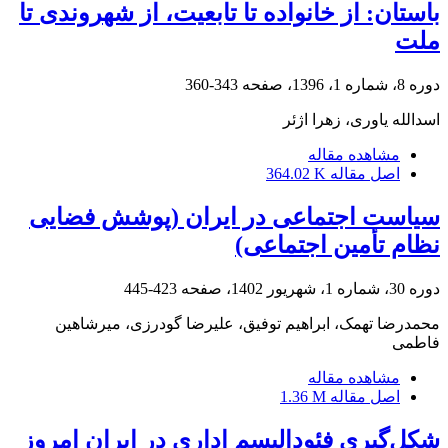
باستان: از خانواده تا تابعیت، از شهروندی تا
ملت
دوره 8، شماره 1، 1396، صفحه
343-360
اسدالله یاوری، زهرا اژئر
مشاهده مقاله
اصل مقاله
364.02 K
سیاست اجتماعی در ایران (پوشش فضایی
نظام تأمین اجتماعی)
دوره 30، شماره 1، شهریور 1402، صفحه
423-445
محمدرضا تهمک، ابراهیم توفیق، علیرضا گودرزی، میرشاهین
فاطمی
مشاهده مقاله
اصل مقاله
1.36 M
شکل‌گیری فئودالیسم اداری در ایران امروز