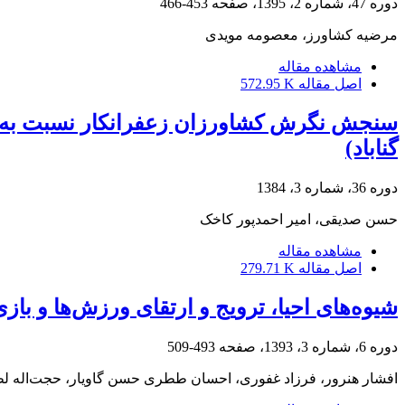
دوره 47، شماره 2، 1395، صفحه
453-466
مرضیه کشاورز، معصومه مویدی
مشاهده مقاله
اصل مقاله
572.95 K
سنجش نگرش کشاورزان زعفرانکار نسبت به ت
گناباد)
دوره 36، شماره 3، 1384
حسن صدیقی، امیر احمدپور کاخک
مشاهده مقاله
اصل مقاله
279.71 K
شیوه‌‌های احیا، ترویج و ارتقای ورزش‌ها و با
دوره 6، شماره 3، 1393، صفحه
493-509
افشار هنرور، فرزاد غفوری، احسان ططری حسن گاویار، حجت‌اله ل