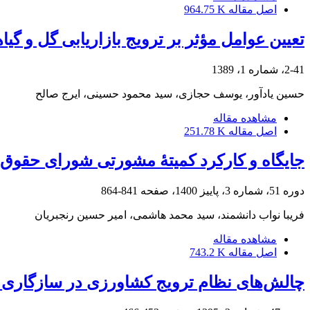
اصل مقاله
964.75 K
تعیین عوامل مؤثر بر ترویج بازاریابی گل و گیا
2-41، شماره 1، 1389
حسین یادآور، یوسف حجازی، سید محمود حسینی، ایرج صالح
مشاهده مقاله
اصل مقاله
251.78 K
جایگاه و کارکرد کمیتۀ مشورتی شورای حقوق 
دوره 51، شماره 3، پاییز 1400، صفحه
841-864
فریبا نواب دانشمند، سید محمد هاشمی، امیر حسین رنجبریان
مشاهده مقاله
اصل مقاله
743.2 K
چالش‌های نظام ترویج کشاورزی در سازگاری با