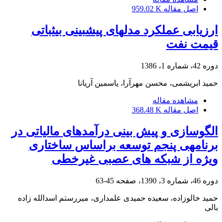
اصل مقاله
959.02 K
ارزیابی عملکرد مدل‎های پیش‎بینی بی‎ثباتی
قیمت نفت
دوره 42، شماره 1، 1386
حمید ابریشمی، محسن مهرآرا، یاسمین آریانا
مشاهده مقاله
اصل مقاله
368.48 K
الگوسازی و پیش بینی درآمدهای مالیاتی در
برنامه‎ی پنجم توسعه براساس ساختاری
ویژه از شبکه های عصبی غیرخطی
دوره 46، شماره 3، 1390، صفحه
45-63
حمید خالوزاده، سعیده حمیدی علمداری، میررستم اسدالله زاده
بالی