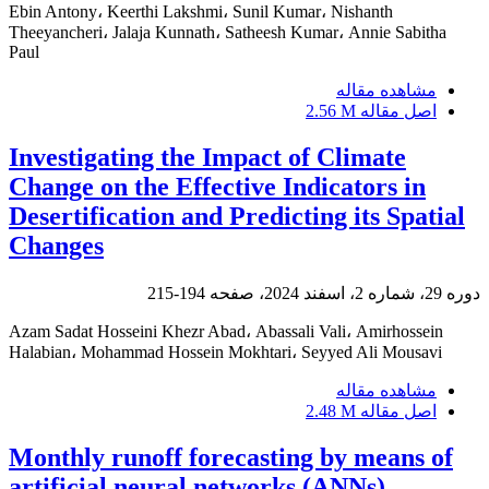
Ebin Antony، Keerthi Lakshmi، Sunil Kumar، Nishanth
Theeyancheri، Jalaja Kunnath، Satheesh Kumar، Annie Sabitha
Paul
مشاهده مقاله
اصل مقاله
2.56 M
Investigating the Impact of Climate
Change on the Effective Indicators in
Desertification and Predicting its Spatial
Changes
دوره 29، شماره 2، اسفند 2024، صفحه
194-215
Azam Sadat Hosseini Khezr Abad، Abassali Vali، Amirhossein
Halabian، Mohammad Hossein Mokhtari، Seyyed Ali Mousavi
مشاهده مقاله
اصل مقاله
2.48 M
Monthly runoff forecasting by means of
artificial neural networks (ANNs)