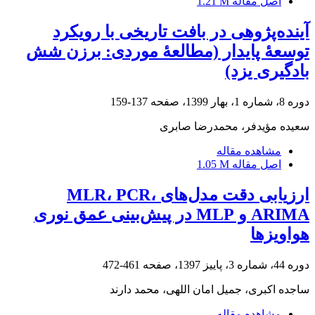
اصل مقاله
1.21 M
آینده‌پژوهی در بافت تاریخی با رویکرد
توسعۀ پایدار (مطالعۀ موردی: برزن شش
بادگیری یزد)
دوره 8، شماره 1، بهار 1399، صفحه
137-159
سعیده مؤیدفر، محمدرضا صابری
مشاهده مقاله
اصل مقاله
1.05 M
ارزیابی دقت مدل‌های MLR، PCR،
ARIMA و MLP در پیش‌بینی عمق نوری
هواویزها
دوره 44، شماره 3، پاییز 1397، صفحه
461-472
ساجده اکبری، جمیل امان اللهی، محمد دارند
مشاهده مقاله