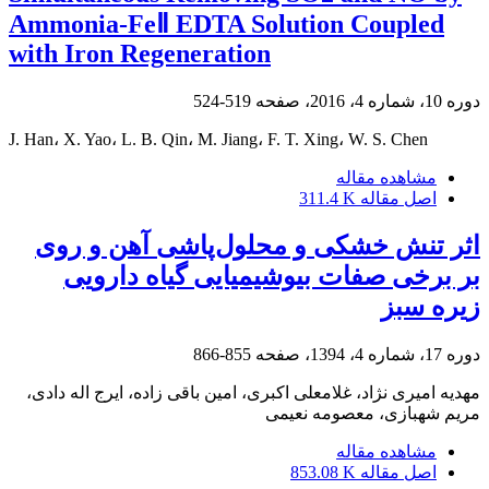
Ammonia-FeⅡ EDTA Solution Coupled
with Iron Regeneration
دوره 10، شماره 4، 2016، صفحه
519-524
J. Han، X. Yao، L. B. Qin، M. Jiang، F. T. Xing، W. S. Chen
مشاهده مقاله
اصل مقاله
311.4 K
اثر تنش خشکی و محلول‌پاشی آهن و روی
بر برخی صفات بیوشیمیایی گیاه دارویی
زیره ‌سبز
دوره 17، شماره 4، 1394، صفحه
855-866
مهدیه امیری نژاد، غلامعلی اکبری، امین باقی زاده، ایرج اله دادی،
مریم شهبازی، معصومه نعیمی
مشاهده مقاله
اصل مقاله
853.08 K