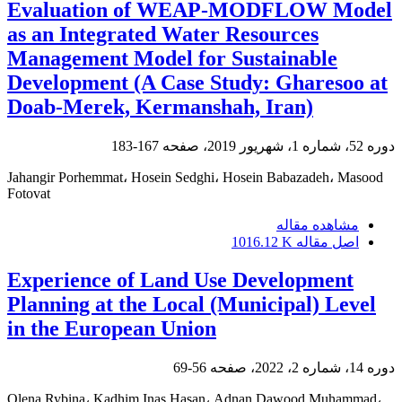
Evaluation of WEAP-MODFLOW Model
as an Integrated Water Resources
Management Model for Sustainable
Development (A Case Study: Gharesoo at
Doab-Merek, Kermanshah, Iran)
دوره 52، شماره 1، شهریور 2019، صفحه
167-183
Jahangir Porhemmat، Hosein Sedghi، Hosein Babazadeh، Masood
Fotovat
مشاهده مقاله
اصل مقاله
1016.12 K
Experience of Land Use Development
Planning at the Local (Municipal) Level
in the European Union
دوره 14، شماره 2، 2022، صفحه
56-69
Olena Rybina، Kadhim Inas Hasan، Adnan Dawood Muhammad،