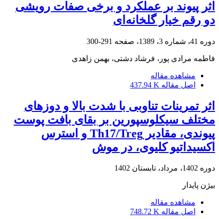
اثر پیوند بر عملکرد و برخی صفات رویشی
دو رقم خیار گلخانه‌ای
دوره 41، شماره 3، 1389، صفحه
291-300
فاطمه مرادی پور، فرشاد دشتی، بهمن زاهدی
مشاهده مقاله
اصل مقاله
437.94 K
اثر تمرینات تناوبی با شدت بالا و دوزهای
مختلف سیکلوسپورین بر بقای بافت پوست
پیوندی، مقادیر Th17/Treg و استرس
اکسیداتیو کلیوی، در موش
دوره 1402، مرداد، تابستان 1402
بیژن پایدار
مشاهده مقاله
اصل مقاله
748.72 K