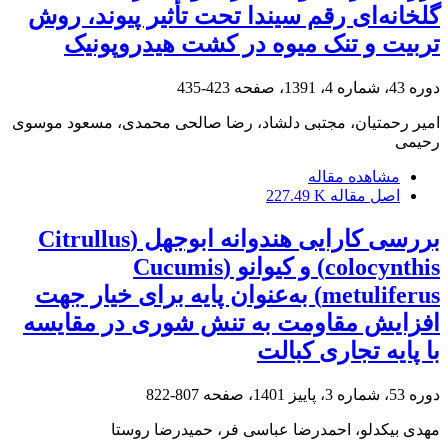
گلخانه‌ای رقم سیندا تحت تأثیر پیوند، روش
تربیت و تنک میوه در کشت هیدروپونیک
دوره 43، شماره 4، 1391، صفحه
423-435
امیر رحمتیان، مجتبی دلشاد، رضا صالحی محمدی، مسعود موسوی
رحیمی
مشاهده مقاله
اصل مقاله
227.49 K
بررسی کارایی هندوانه ابوجهل (‏Citrullus
colocynthis‏) و کیوانو (‏Cucumis
metuliferus‏) ‏به‌عنوان پایه برای خیار جهت
افزایش مقاومت به تنش شوری در مقایسه
با پایه تجاری کبالت
دوره 53، شماره 3، پاییز 1401، صفحه
807-822
مهدی بیکدلو، احمدرضا عباسی فر، حمیدرضا روستا