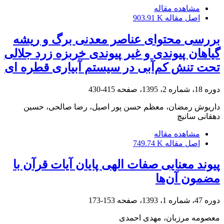
مشاهده مقاله
اصل مقاله
903.91 K
بررسی محتوای عناصر معدنی برگ و ریشه
گیاهان پیوندی و غیر پیوندی خربزه زرد جلالی
تحت تنش کم‌آبی در سیستم آبیاری قطره ای
دوره 18، شماره 2، 1395، صفحه
415-430
داریوش رمضان، معظم حسن پور اصیل، رضا صالحی، حسین
دهقانی سانیچ
مشاهده مقاله
اصل مقاله
749.74 K
پیوند معنایی صفات الهی پایان آیات قرآن با
مضمون آن‌ها
دوره 47، شماره 1، 1393، صفحه
153-173
معصومه مرزبان، مهدی احمدی