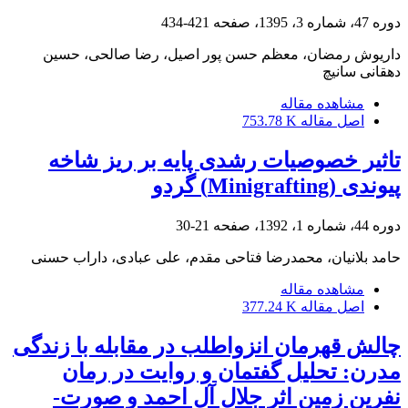
دوره 47، شماره 3، 1395، صفحه
421-434
داریوش رمضان، معظم حسن پور اصیل، رضا صالحی، حسین
دهقانی سانیچ
مشاهده مقاله
اصل مقاله
753.78 K
تاثیر خصوصیات رشدی پایه بر ریز شاخه
پیوندی (Minigrafting) گردو
دوره 44، شماره 1، 1392، صفحه
21-30
حامد بلانیان، محمدرضا فتاحی مقدم، علی عبادی، داراب حسنی
مشاهده مقاله
اصل مقاله
377.24 K
چالش قهرمان انزوا‌طلب در مقابله با زندگی
مدرن: تحلیل گفتمان و روایت در رمان
نفرین زمین اثر جلال آل احمد و صورت-