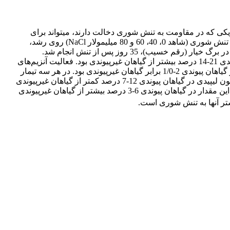
کی که در مقاومت به تنش شوری دخالت دارند، می­تواند برای
انتخاب پایه­های متحمل به شوری سودمند باشد. برای این هدف آزمایشی به‌منظور بررسی تأثیر پایه (سه پایۀ کدو شینتوزا، کبالت و روت­پاور) و تنش شوری (شاهد 0، 40، 60 و 80 میلی­مولار NaCl) روی رشد،
عملکرد، سطح برگ، فعالیت آنزیم­های پاداکسنده (آنتی­اکسیدان)، مقدار مالون­دی­آلدئید (MDA) و فراسنجه (پارامتر)های نورساختی (فتوسنتزی) در برگ خیار (رقم خسیب)، 35 روز پس از تنش انجام شد.
فراسنجه‌های رشدی در هر سه تیمار شوری به‌طور معنی­داری در گیاهان پیوندی نسبت به گیاهان غیر پیوندی بالاتر بود. عملکرد در گیاهان پیوندی 21-14 درصد بیشتر از گیاهان غیرپیوندی بود. فعالیت آنزیم‌های
کاتالاز (CAT)، آسکوربات پراکسیداز (APX)، پلی­فنل­اکسیداز (PPO) و پراکسیداز (POD) در نتیجه تنش شوری افزایش یافت، اما این افزایش در گیاهان پیوندی 2-1/0 برابر گیاهان غیرپیوندی بود. در هر سه تیمار
شوری، کاهش میزان هدایت روزنه­ای در گیاهان پیوندی در مقایسه با گیاهان غیرپیوندی به‌طور معنی­داری کمتر بود، افزون بر این پراکسیداسیون لیپیدی در گیاهان پیوندی 12-7 درصد کمتر از گیاهان غیرپیوندی
) II در برگ­های خیار تفاوت معنی­داری بین گیاهان پیوندی و غیرپیوندی نشان داد و این مقدار در گیاهان پیوندی 6-3 درصد بیشتر از گیاهان غیرپیوندی
شتر آن­ها به تنش شوری است.