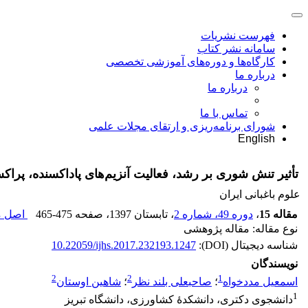
فهرست نشریات
سامانه نشر کتاب
کارگاه‌ها و دوره‌های آموزشی تخصصی
درباره ما
درباره ما
تماس با ما
شورای برنامه‌ریزی و ارتقای مجلات علمی
English
تأثیر تنش شوری بر رشد، فعالیت آنزیم‌های پاداکسنده، پراکسیداسیون لیپیدی و کارا
علوم باغبانی ایران
مقاله 15
،
دوره 49، شماره 2
، تابستان 1397
، صفحه
465-475
اصل مق
نوع مقاله: مقاله پژوهشی
شناسه دیجیتال (DOI):
10.22059/ijhs.2017.232193.1247
نویسندگان
2
2
1
اسمعیل مددخواه
؛
صاحبعلی بلند نظر
؛
شاهین اوستان
1
دانشجوی دکتری، دانشکدۀ کشاورزی، دانشگاه تبریز