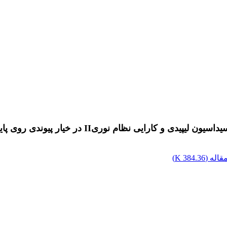
یی نظام نوریII در خیار پیوندی روی پایه‌های کدو
اله (
384.36 K
)