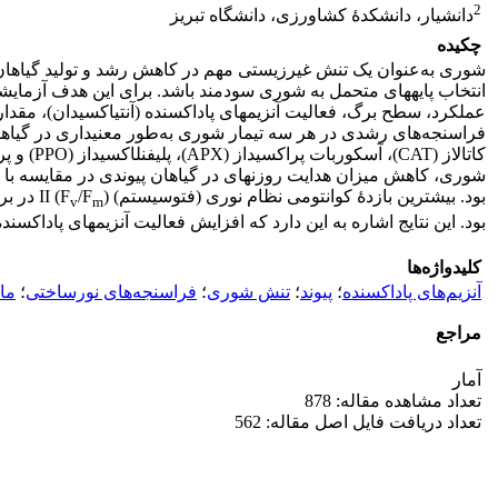
2
دانشیار، دانشکدۀ کشاورزی، دانشگاه تبریز
چکیده
شوری به‌عنوان یک تنش غیرزیستی مهم در کاهش رشد و تولید گیاهان، 
بود. بیشترین بازدۀ کوانتومی نظام نوری (فتوسیستم) (F
/F
v
m
بود. این نتایج اشاره به این دارد که افزایش فعالیت آنزیم­های پاداکسند
کلیدواژه‌ها
آنزیم‌های پاداکسنده
؛
پیوند
؛
تنش شوری
؛
فراسنجه‌های نورساختی
؛
مال
مراجع
آمار
تعداد مشاهده مقاله: 878
تعداد دریافت فایل اصل مقاله: 562