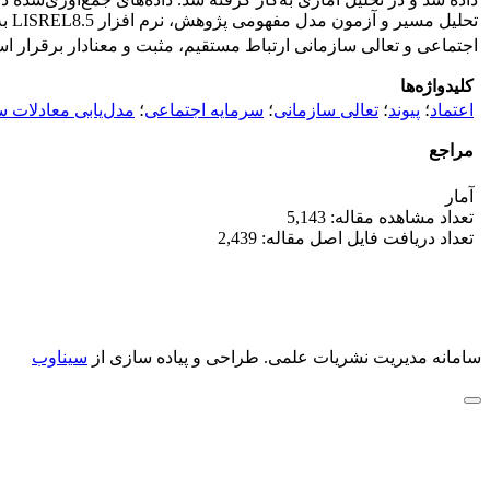
تحلیل مسیر و آزمون مدل مفهومی پژوهش، نرم افزار LISREL8.5 به‌کار گرفته شد. با توجه به نتایج مقادیر تی بزرگتر از 96
اجتماعی و تعالی سازمانی ارتباط مستقیم، مثبت و معنادار برقرار است و با توجه به شاخص‎های براز
کلیدواژه‌ها
اعتماد
؛
پیوند
؛
تعالی سازمانی
؛
سرمایه اجتماعی
؛
مدل‌یابی معادلات 
مراجع
آمار
تعداد مشاهده مقاله: 5,143
تعداد دریافت فایل اصل مقاله: 2,439
سامانه مدیریت نشریات علمی.
طراحی و پیاده سازی از
سیناوب