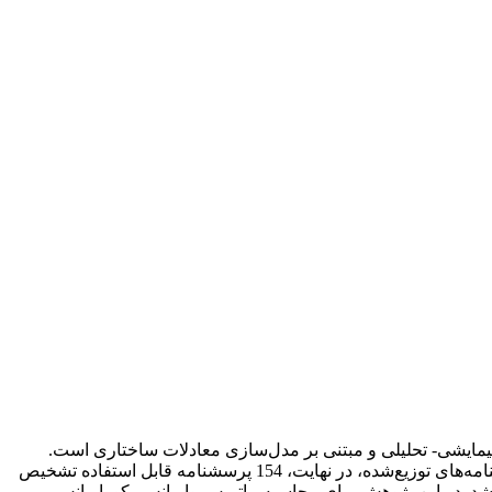
پیمایشی- تحلیلی و مبتنی بر مدل‌سازی معادلات ساختاری است.
جامعه آماری تحقیق، مؤسسات آموزش عالی شهر مشهد است. نمونه گیری به روش طبقه‌ای تصادفی انجام گرفته است. از مجموع پرسشنامه‌های توزیع‌شده، در نهایت، 154 پرسشنامه قابل استفاده تشخیص
آماری به‌کار گرفته شد. داده‌های جمع‌آوری‌شده در این پژوهش با به‌کارگیری نرم‌افزارهای SPSS16 و LISREL8.5 تحلیل شد. در این پژوهش برای محاسبه ماتریس واریانس- کوواریانس،