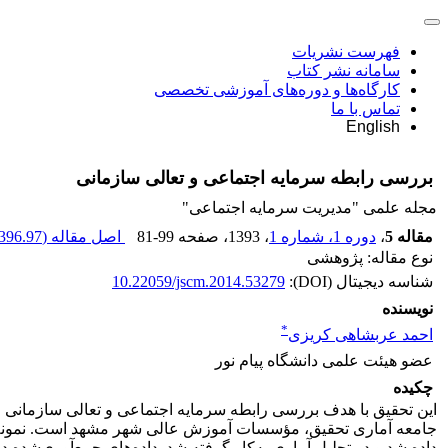
فهرست نشریات
سامانه نشر کتاب
کارگاه‌ها و دوره‌های آموزشی تخصصی
تماس با ما
English
بررسی رابطه سرمایه اجتماعی و تعالی سازمانی
مجله علمی "مدیریت سرمایه اجتماعی"
مقاله 5
،
دوره 1، شماره 1
، 1393
، صفحه
81-99
اصل مقاله (
396.97 K
نوع مقاله: پژوهشی
شناسه دیجیتال (DOI):
10.22059/jscm.2014.53279
نویسنده
*
احمد عربشاهی کریزی
عضو هیئت علمی دانشگاه پیام نور
چکیده
این تحقیق با هدف بررسی رابطه سرمایه اجتماعی و تعالی سازمانی ا