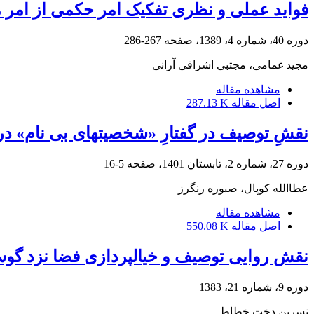
فواید عملی و نظری تفکیک امر حکمی از امر
دوره 40، شماره 4، 1389، صفحه
267-286
مجید غمامی، مجتبی اشراقی آرانی
مشاهده مقاله
اصل مقاله
287.13 K
نقشِ توصیف‏ در گفتارِ «شخصیت‏های بی ‏نام» در
دوره 27، شماره 2، تابستان 1401، صفحه
5-16
عطاالله کوپال، صبوره رنگرز
مشاهده مقاله
اصل مقاله
550.08 K
نقش روایی توصیف و خیالپردازی فضا نزد گوست
دوره 9، شماره 21، 1383
نسرین دخت خطاط