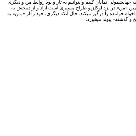
جهانشمولی نمایان کنیم و بتوانیم به تار و پود روابط من و دیگری
مین «من» در نزد لوکلزیو طراح مسیری است آزاد و آزادی­بخش به
اه خواننده را درگیر می­کند. حال آن­که دیگری، خود را از «مـن» به
و گذشته» پیوند می­خورد.