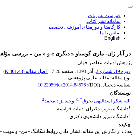
فهرست نشریات
سامانه نشر کتاب
کارگاه‌ها و دوره‌های آموزشی تخصصی
تماس با ما
English
در آثار ژان- ماری گوستاو « دیگری » و « من » بررسی مؤل
پژوهش ادبیات معاصر جهان
دوره 19، شماره 2
، آذر 1393
، صفحه
7-26
اصل مقاله (
301.48 K
)
نوع مقاله: مقاله علمی پژوهشی
شناسه دیجیتال (DOI):
10.22059/jor.2014.84576
نویسندگان
2
1
*
الله شکر اسداللهی تجرق
؛
وحید نژاد محمد
1
دانشگاه تبریز، دکترای ادبیات فرانسه
2
دانشگاه تبریز دانشجوی دکتری
چکیده
هدف از نگارش این مقاله، نشان دادن روابط تنگاتنگ «من» و هویت «د