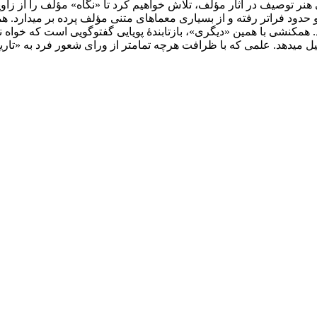
ر توصیف در آثار مؤلف، تلاش خواهیم کرد تا «نگاه» مؤلف را از زاویه 
دود فراتر رفته و از بسیاری معماهای متنی مؤلف پرده بر می­دارد. ه
­کنشی با همین «دیگری»، بازتابندۀ پویایی گفت­و­گویی است که خواه ناخو
می­دهد. علمی که با ظرافت هرچه تمام­تر از ورای شعور فرد به «تاریخ 