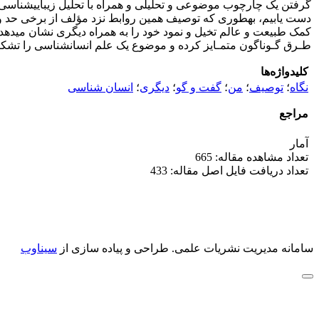
گرفتن یک چارچوب موضوعی و تحلیلی و همراه با تحلیل زیبایی­شناسی هن
دست یابیم، به­طوری که توصیف همین روابط نزد مؤلف از برخی حد و ح
کمک طبیعت و عالم تخیل و نمود خود را به همراه دیگری نشان می­دهد. هم
طـرق گـوناگون متمـایز کرده و موضوع یک علم انسان­شناسی را تشکیل 
کلیدواژه‌ها
نگاه
؛
توصیف
؛
من
؛
گفت و گو
؛
دیگری
؛
انسان شناسی
مراجع
آمار
تعداد مشاهده مقاله: 665
تعداد دریافت فایل اصل مقاله: 433
سامانه مدیریت نشریات علمی.
طراحی و پیاده سازی از
سیناوب