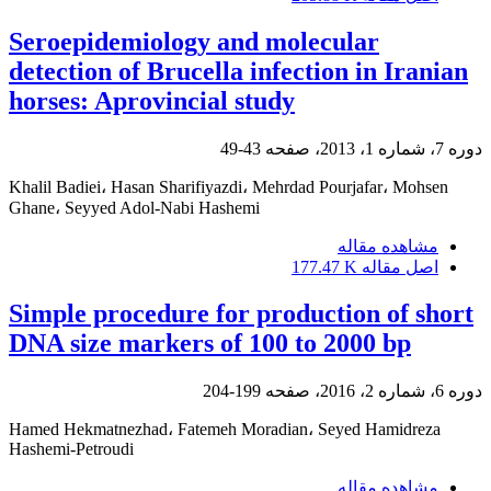
Seroepidemiology and molecular
detection of Brucella infection in Iranian
horses: Aprovincial study
دوره 7، شماره 1، 2013، صفحه
43-49
Khalil Badiei، Hasan Sharifiyazdi، Mehrdad Pourjafar، Mohsen
Ghane، Seyyed Adol-Nabi Hashemi
مشاهده مقاله
اصل مقاله
177.47 K
Simple procedure for production of short
DNA size markers of 100 to 2000 bp
دوره 6، شماره 2، 2016، صفحه
199-204
Hamed Hekmatnezhad، Fatemeh Moradian، Seyed Hamidreza
Hashemi-Petroudi
مشاهده مقاله