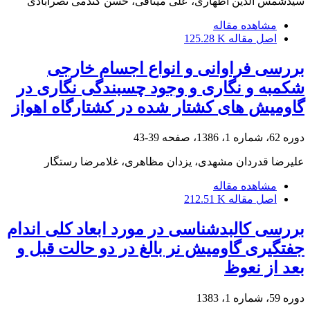
سیدشمس الدین اطهاری، علی میثاقی، حسن گندمی نصرآبادی
مشاهده مقاله
اصل مقاله
125.28 K
بررسی فراوانی و انواع اجسام خارجی
شکمبه و نگاری و وجود چسبندگی نگاری در
گاومیش های کشتار شده در کشتارگاه اهواز
دوره 62، شماره 1، 1386، صفحه
39-43
علیرضا قدردان مشهدی، یزدان مظاهری، غلامرضا رستگار
مشاهده مقاله
اصل مقاله
212.51 K
بررسی کالبدشناسی در مورد ابعاد کلی اندام
جفتگیری گاومیش نر بالغ در دو حالت قبل و
بعد از نعوظ
دوره 59، شماره 1، 1383