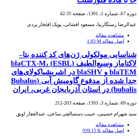
دوره 67، شماره 1، 1391، صفحه
35-42
عبدالرضا رستگارنیا، مسعود افشانی، پوپک افتخار یزدی
مشاهده مقاله
اصل مقاله
1.83 M
شناسایی مولکولی ژن‌های کد کننده بتا–
لاکتاماز وسیع‌الطیف ‌(ESBL) blaCTX-M،
blaTEM و blaSHV در اشریشیاکولای‌های
جدا شده‌ ‌از مدفوع گاومیش آبی (Bubalus
bubalis)‌ در استان آذربایجان غربی، ایران
دوره 69، شماره 3، 1393، صفحه
203-212
سید شهرام حسینی، حبیب دستمالچی ساعی، عبدالغفار اونق
مشاهده مقاله
اصل مقاله
939.15 K