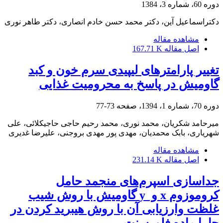
دوره 60، شماره 3، 1384
دکتراسماعیل آین، دکتر محمد حسن خادم انصاری، دکتر طاهر نوری
مشاهده مقاله
اصل مقاله
167.71 K
تغییر پارامترهای لیپیدی سرم خون و کبد
گاومیش در پاسخ به محرومیت غذایی
دوره 70، شماره 1، 1394، صفحه
73-77
میرحامد شکریان، محمد نوری، محمد رحیم حاجی حاجیکلائی، علی
شهریاری، بابک محمدیان، مهدی پور مهدی بروجنی، علیرضا غدیری
مشاهده مقاله
اصل مقاله
231.14 K
جداسازی اسپرم‌های منجمد حامل
کروموزوم x و ‌ y گاومیش با روش شیب
غلظت وارزیابی آن با روش هیبرید کردن در
جا با ماده فلورسنت