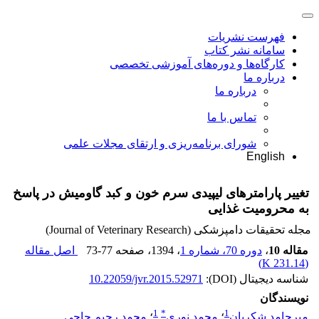
فهرست نشریات
سامانه نشر کتاب
کارگاه‌ها و دوره‌های آموزشی تخصصی
درباره ما
درباره ما
تماس با ما
شورای برنامه‌ریزی و ارتقای مجلات علمی
English
تغییر پارامترهای لیپیدی سرم خون و کبد گاومیش در پاسخ
به محرومیت غذایی
مجله تحقیقات دامپزشکی (Journal of Veterinary Research)
مقاله 10
،
دوره 70، شماره 1
، 1394
، صفحه
73-77
اصل مقاله
)
231.14 K
(
شناسه دیجیتال (DOI):
10.22059/jvr.2015.52971
نویسندگان
1
*
1
میرحامد شکریان
؛
محمد نوری
؛
محمد رحیم حاجی