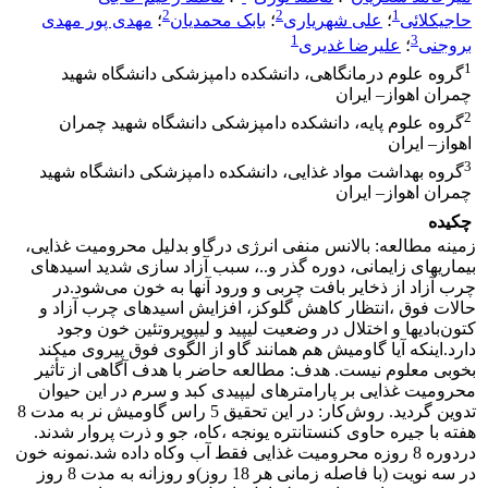
2
2
1
حاجیکلائی
؛
علی شهریاری
؛
بابک محمدیان
؛
مهدی پور مهدی
1
3
بروجنی
؛
علیرضا غدیری
1
گروه علوم درمانگاهی، دانشکده دامپزشکی دانشگاه شهید
چمران اهواز– ایران
2
گروه علوم پایه، دانشکده دامپزشکی دانشگاه شهید چمران
اهواز– ایران
3
گروه بهداشت مواد غذایی، دانشکده دامپزشکی دانشگاه شهید
چمران اهواز– ایران
چکیده
زمینه مطالعه: ‌بالانس منفی انرژی درگاو بدلیل محرومیت غذایی،
بیماریهای زایمانی، دوره گذر و..، سبب آزاد سازی شدید اسیدهای
چرب آزاد از ذخایر بافت چربی و ورود آنها به خون می‌شود.‌در
حالات فوق ،‌انتظار کاهش گلوکز، افزایش اسیدهای چرب آزاد و
کتون‌بادیها و اختلال در وضعیت لیپید و لیپوپروتئین خون وجود
دارد.اینکه آیا گاومیش هم همانند گاو از الگوی فوق پیروی میکند
بخوبی معلوم نیست. هدف:‌ ‌مطالعه حاضر با هدف آگاهی از تأثیر
محرومیت غذایی بر پارامترهای لیپیدی کبد و سرم در این حیوان
تدوین گردید. روش‌کار:‌ در این تحقیق 5 راس گاومیش نر به مدت 8
هفته با جیره حاوی کنستانتره یونجه ،کاه، جو و ذرت پروار شدند.
دردوره 8 روزه محرومیت غذایی فقط آب وکاه داده شد.‌نمونه خون
در سه نویت (با فاصله زمانی هر 18 روز)‌و روزانه به مدت 8 روز