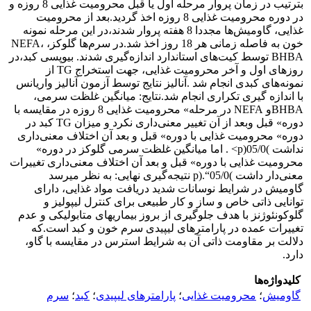
بترتیب در زمان پروار مرحله اول یا قبل محرومیت غذایی 8 روزه و
در دوره محرومیت غذایی 8 روزه اخذ گردید.‌بعد از محرومیت
غذایی، گاومیش‌ها مجددا 8 هفته پروار شدند،‌در این مرحله نمونه
خون به فاصله زمانی هر 18 روز اخذ شد.‌در سرم‌ها گلوکز، ‌NEFA‌،
‌BHBA‌ توسط کیت‌های استاندارد اندازه‌گیری شدند. بیوپسی کبد،‌در
روز‌های اول و آخر محرومیت غذایی، جهت استخراج‌ TG‌ از
نمونه‌های کبدی انجام شد .آنالیز نتایج توسط آزمون آنالیز واریانس
با اندازه گیری تکراری انجام شد.نتایج:‌ ‌میانگین غلظت سرمی،
‌BHBA‌و ‌NEFA‌ در مرحله» محرومیت غذایی 8 روزه در مقایسه با
دوره» قبل وبعد از آن تغییر معنی‌داری نکرد و میزان ‌TG‌ کبد در
دوره» محرومیت غذایی با دوره» قبل و بعد آن اختلاف معنی‌داری
نداشت‌‌ )05/0(p>‌ . اما میانگین غلظت سرمی گلوکز در دوره»
محرومیت غذایی با دوره» قبل و بعد آن اختلاف معنی‌داری تغییرات
معنی‌دار داشت ‌)05/0“‌.(p نتیجه‌گیری نهایی‌: به نظر میرسد
گاومیش در شرایط نوسانات شدید دریافت مواد غذایی، دارای
توانایی ذاتی خاص و ساز و کار طبیعی برای کنترل لیپولیز و
گلوکونئوژنز با هدف جلوگیری از بروز بیماریهای متابولیکی و عدم
تغییرات عمده در پارامترهای لیپیدی سرم خون و کبد است.که
دلالت بر مقاومت ذاتی آن به شرایط استرس در مقایسه با گاو،
دارد.
کلیدواژه‌ها
گاومیش
؛
محرومیت غذایی
؛
پارامترهای لیپیدی
؛
کبد
؛
سرم