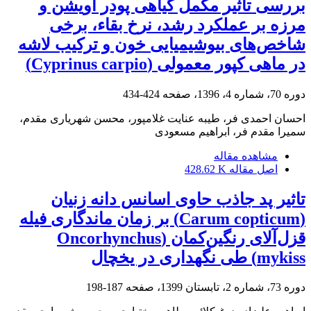
بررسی تاثیر مکمل گیاهی پودر آویشن و
مرزه بر عملکرد رشد، نرخ بقاء، برخی
شاخص‌های بیوشیمیایی خون و ترکیب لاشه
در ماهی کپور معمولی (Cyprinus carpio)
دوره 70، شماره 4، 1396، صفحه
424-434
احسان احمدی فر، طیبه عنایت غلامپور، محسن شهریاری مقدم،
سمیرا مقدم فر، ابراهیم مسعودی
مشاهده مقاله
اصل مقاله
428.62 K
تاثیر پد جاذب حاوی اسانس دانه زنیان
(Carum copticum) بر زمان ماندگاری فیله
قزل‌آلای رنگین‌کمان (Oncorhynchus
mykiss) طی نگهداری در یخچال
دوره 73، شماره 2، تابستان 1399، صفحه
187-198