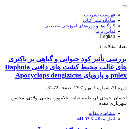
فهرست نشریات
سامانه نشر کتاب
کارگاه‌ها و دوره‌های آموزشی تخصصی
تماس با ما
English
تعداد مقالات:
5
بررسی تأثیر کود حیوانی و گیاهی بر باکتری
های غالب محیط کشت های دافنی Daphnia
pulex و پاروپای Apocyclops dengizicus
دوره 71، شماره 1، بهار 1397، صفحه
72-81
احسان احمدی فر، طیبه عتایت غلامپور، مجتبی پولادی، محسن
شهریاری مقدم
مشاهده مقاله
اصل مقاله
441.93 K