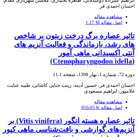
ابراهیم علیزاده دوغیکلائی، طاهره بختیاری، محسن شهریاری مقدم،
احسان احمدی فر
مشاهده مقاله
اصل مقاله
1.17 M
تاثیر عصاره برگ درخت زیتون بر شاخص
های رشد، بازماندگی و فعالیت آنزیم های
آنتی اکسیدانی ماهی آمور
(Ctenopharyngodon idella)
دوره 72، شماره 1، بهار 1398، صفحه
1-11
احسان احمدی فر، حسین آدینه، زینب حنایی کاشانی، طیبه عنایت
غلامپور، ابراهیم مسعودی
مشاهده مقاله
اصل مقاله
816.65 K
تاثیر عصاره هسته انگور (Vitis vinifera) بر
آنزیم‌های گوارشی و بافت‌شناسی ماهی کپور