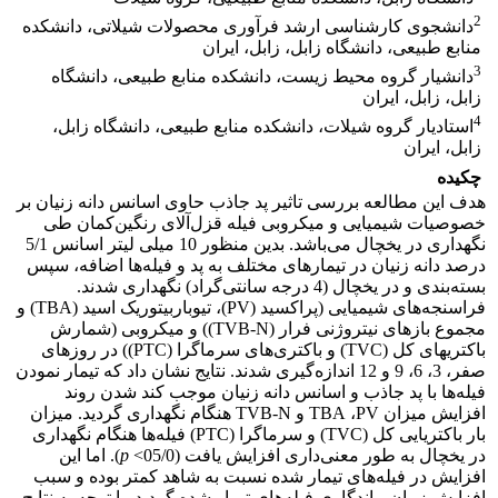
2
دانشجوی کارشناسی ارشد فرآوری محصولات شیلاتی، دانشکده
منابع طبیعی، دانشگاه زابل، زابل، ایران
3
دانشیار گروه محیط زیست، دانشکده منابع طبیعی، دانشگاه
زابل، زابل، ایران
4
استادیار گروه شیلات، دانشکده منابع طبیعی، دانشگاه زابل،
زابل، ایران
چکیده
هدف این مطالعه بررسی
تاثیر پد جاذب حاوی اسانس دانه زنیان بر
خصوصیات شیمیایی و میکروبی
فیله قزل‌آلای رنگین‌کمان طی
نگهداری در یخچال می‌باشد. بدین منظور 10 میلی لیتر اسانس 5/1
درصد دانه زنیان در تیمارهای مختلف به پد و فیله‌ها اضافه، سپس
بسته‌بندی و در یخچال (4 درجه سانتی‌گراد) نگهداری شدند.
فراسنجه‌های شیمیایی (پراکسید (
PV
)،
تیوباربیتوریک اسید
(
TBA
) و
مجموع بازهای نیتروژنی فرار
(
TVB-N
)) و میکروبی (
شمارش
باکتری­­های کل (
TVC
) و باکتری‌های سرماگرا (
PTC
)
) در روزهای
صفر، 3، 6، 9 و 12 اندازه‌گیری شدند.
نتایج نشان داد که تیمار نمودن
فیله‌ها با پد جاذب و اسانس دانه زنیان موجب کند شدن روند
افزایش میزان
PV
،
TBA
و
TVB-N
هنگام نگهداری گردید.
میزان
بار باکتریایی کل (
TVC
) و سرماگرا (
PTC
)
فیله‌ها
هنگام نگهداری
در یخچال به طور معنی‌داری افزایش یافت (05/0>
p
).
اما این
افزایش در فیله‌های تیمار شده نسبت به شاهد کمتر بوده و سبب
افزایش زمان ماندگاری فیله‌های تیمار شده گردید. با توجه به نتایج