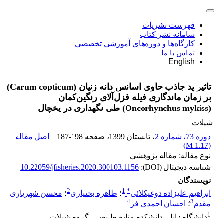
فهرست نشریات
سامانه نشر کتاب
کارگاه‌ها و دوره‌های آموزشی تخصصی
تماس با ما
English
تاثیر پد جاذب حاوی اسانس دانه زنیان (Carum copticum)
بر زمان ماندگاری فیله قزل‌آلای رنگین‌کمان
(Oncorhynchus mykiss) طی نگهداری در یخچال
شیلات
دوره 73، شماره 2
، تابستان 1399
، صفحه
187-198
اصل مقاله
)
1.17 M
(
نوع مقاله: مقاله پژوهشی
شناسه دیجیتال (DOI):
10.22059/jfisheries.2020.300103.1156
نویسندگان
2
1
*
ابراهیم علیزاده دوغیکلائی
؛
طاهره بختیاری
؛
محسن شهریاری
4
3
مقدم
؛
احسان احمدی فر
1
دانشگاه زابل، دانشکده منابع طبیعیی، گروه شیلات