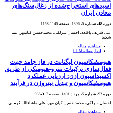
اسیدهای استخراج‌شده از زغال‌سنگ‌های
معادن ایران
دوره 48، شماره 5، 1396، صفحه
1145-1158
علی شریف پاقلعه، احسان سرلکی، محمدحسین کیانمهر، نیما
شکیبا
مشاهده مقاله
اصل مقاله
1.1 M
هیومیفیکاسیون لیگنایت در فاز جامد جهت
فعال‌سازی ترکیبات نیترو-هیومیکی از طریق
اکسیداسیون ازن: ارزیابی عملکرد
هیومیفیکاسیون و تبدیل نیتروژن در فرآیند
دوره 53، شماره 5، مرداد 1401، صفحه
917-936
احسان سرلکی، محمد حسین کیان مهر، علی ماشاء‌الله کرمانی
مشاهده مقاله