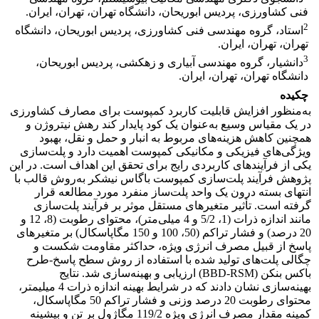
فنی کشاورزی، پردیس ابوریحان، دانشگاه تهران، تهران، ایران.
2
استاد، گروه مهندسی فنی کشاورزی، پردیس ابوریحان، دانشگاه
تهران، تهران، ایران.
3
دانشیار، گروه مهندسی آبیاری و زهکشی، پردیس ابوریحان،
دانشگاه تهران، تهران، ایران.
چکیده
به‌منظور افزایش قابلیت کاربرد کمپوست برای مصارف کشاورزی
در یک مقیاس وسیع به‌عنوان یک کود پایدار کند رهش نیتروژن و
همچنین کاهش هزینه‌های مربوط به انبار و حمل و نقل، بهبود
ویژگی‌های فیزیکی و مکانیکی کمپوست اهمیت دارد و پلت‌سازی
یکی از فرآیندهای کاربردی رایج برای تحقق این اهداف است. در این
پژوهش فرآیند پلت‌سازی کمپوست‌ باگاس نیشکر به‌روش قالب با
انتهای بسته درون یک واحد پلت‌ساز منفرد مورد مطالعه قرار
گرفته است. تأثیر متغیرهای مستقل موثر بر فرآیند پلت‌سازی
مانند اندازه ذرات (1، 5/2 و 4 میلی‌متر)، محتوای رطوبت (8، 12 و
20 درصد) و فشار تراکم (50، 100 و 150 مگاپاسکال) بر متغیرهای
پاسخ‌ از قبیل مصرف انرژی ویژه، حداکثر مقاومت شکست و
چگالی پلت‌های تولید شده با استفاده از روش سطح پاسخ-طرح
باکس بنکن (BBD-RSM) ارزیابی و بهینه‌سازی شد. نتایج
بهینه‌سازی نشان دادند که در شرایط بهینه اندازه ذرات 4 میلیمتر،
محتوای رطوبت 20 درصد وزنی و فشار تراکم 50 مگاپاسکال،
کمینه مقدار مصرف انرژی ویژه 119/2 مگاژول بر تن و بیشینه