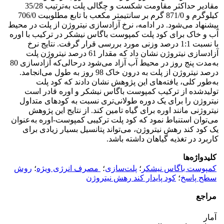
مقادیر حداکثر مقاومت شکست و چگالی پلت به‌ترتیب 35/28
کیلوگرم و 871/0 گرم بر سانتیمتر مکعب با تابع مطلوبیت 706/0
پیشنهاد می‌شود. در ادامه، نرخ آزادسازی نیتروژن از پلت در محیط
آب و خاک برای کود پلت کمپوست باگاس نیشکر در ترکیب با اوره
با نسبت 1:1 درصد وزنی مورد بررسی قرار گرفت. نتایج نرخ
آزادسازی نیتروژن نشان داد که مقدار 61 درصد نیتروژن پلت
به‌مدت پنج روز در محیط آب آزاد می‌شود درحالی‌که آزادسازی 80
درصد نیتروژن از پلت به درون خاک 98 روز به طول می‌انجامد.
به‌طور کلی، یافته‌های این پژوهش نشان دادند که کود پلت
تولیدشده از ترکیب کمپوست باگاس نیشکر و اوره قادر است
نیتروژن را برای یک دوره طولانی‌تری نسبت به کودهای متداول
نیتروژنی مانند اوره برای گیاه تامین کند. از نتایج این پژوهش
می‌توان استنباط نمود که کود پلت ترکیبی کمپوست-اوره به‌عنوان
یک کود کند رهش نیتروژن، می‌تواند پتانسیل بسیار زیادی برای
کاربرد در تغذیه گیاهان داشته باشد.
کلیدواژه‌ها
کمپوست باگاس نیشکر
؛
پلت‌سازی
؛
‌ مصرف انرژی ویژه
؛
روش
سطح پاسخ
؛
کود پایدار کند رهش نیتروژن
مراجع
آمار