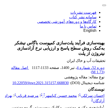
فهرست نشریات
سامانه نشر کتاب
کارگاه‌ها و دوره‌های آموزشی تخصصی
تماس با ما
English
بهینه‌سازی فرآیند پلت‌سازی کمپوست باگاس نیشکر
به‌کمک روش سطح پاسخ و ارزیابی نرخ آزادسازی
نیتروژن از پلت
تحقیقات آب و خاک ایران
دوره 52، شماره 4
، تیر 1400
، صفحه
1117-1133
اصل مقاله
)
1.73 M
(
نوع مقاله: مقاله پژوهشی
شناسه دیجیتال (DOI):
10.22059/ijswr.2021.315157.668830
نویسندگان
1
2
*
1
احسان سرلکی
؛
محمد حسین کیانمهر
؛
مرضیه قربانی
؛
بهزاد
3
آزادگان
1
دانشجوی دکتری مهندسی مکانیک بیوسیستم، گروه مهندسی