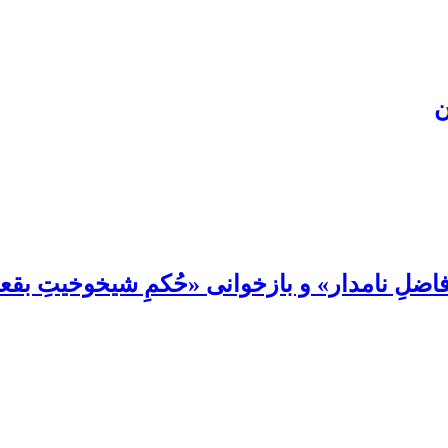
ن
لِ نامدار» و بازخوانی «حُکمِ شیخوخیتِ بقعۀ