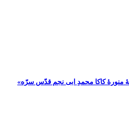
 منورۀ کاکا محمدِ ابی نجم قدّس سرّه»