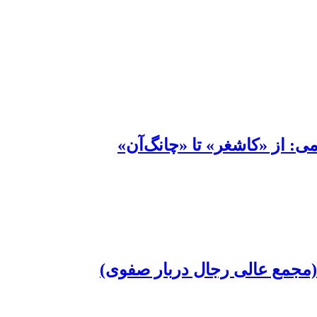
ی: از «کاشغر» تا «چانگ‌آن»
(مجمع عالی رجال دربار صفوی)