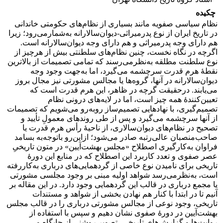
چکیده
نظام سیاسی صفویه مانند بسیاری از نظام‌های حکومتی خاندانی
در تاریخ ایران از نوع پدرمیراثی-دیوان‌سالارانه به‌شمارمی‌رود؛ زیرا
هم دارای وجه پدرمیراثی و هم دارای وجه دیوان‌سالارانه است.
اگرچه در نگاه نخست، چنین نظام‌های سلطنتی بیش از هرچیز از
نوع سلطنت مطلقه به‌نظرمی‌رسند که تمامی تصمیمات از بالاترین
نقطۀ هرم قدرت سرچشمه می‌گیرد، اما به‌جهت وجود وجه
دیوان‌سالارانه در آنها، گروه‌ها یا مجالس مشورتی نیز مجال بروز
می‌یابند. درحقیقت گرچه در ظاهر، این هرم قدرت است که
تعیین‌کنندۀ همه چیز است، اما در لایه‌های درونی نظام
تصمیم‌گیری، با نهادهایی تصمیم‌ساز روبه‌رو می‌شویم که تصمیمات
از آنها سرچشمه می‌گیرد و پس از طی روندهای معمولِ تأیید و
تصحیح در نظام‌های دیوان‌سالاری، از ناحیۀ رأس هرم قدرت یا
صاحب‌منصبان عالی‌رتبه صادر می‌شود؛ ازاین‌رو باتوجه‌به بسامد
فراوان به‌کارگیری اصطلاح «مجلس بهشت‌آیین» در متون تاریخیِ
عصر صفوی و تعدد کاربرد این اصطلاح که در منابع این دورۀ
تاریخی برای نامیدن نوع خاصی از گردهمایی‌های درباری به‌کاررفته
است، به‌نظرمی‌رسد شواهد اولیه مبنی بر وجود مجلسی مشورتی
یا مجمع درباری در قالب این گردهمایی وجود دارد. در این مقاله بر
آنیم تا در ابتدا با کنار هم نهادن بخشی از شواهد و مستندات
تاریخی، وجود نوعی از مجالس مشورتی درباری را در قالب مجلس
بهشت‌آیین در دورۀ صفوی نشان دهیم و سپس با استفاده از
روایت‌ها و گزارش‌های تاریخی، تصویر روشنی از جایگاه و