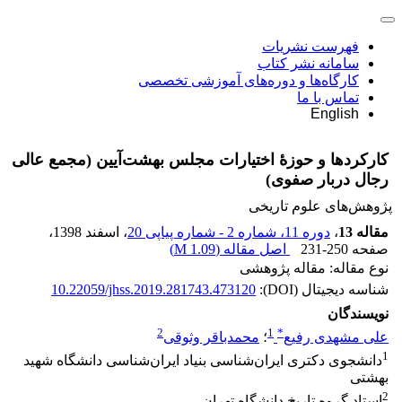
فهرست نشریات
سامانه نشر کتاب
کارگاه‌ها و دوره‌های آموزشی تخصصی
تماس با ما
English
کارکردها و حوزۀ اختیارات مجلس بهشت‌آیین (مجمع عالی
رجال دربار صفوی)
پژوهش‌های علوم تاریخی
مقاله 13
،
دوره 11، شماره 2 - شماره پیاپی 20
، اسفند 1398
،
صفحه
231-250
اصل مقاله (
1.09 M
)
نوع مقاله: مقاله پژوهشی
شناسه دیجیتال (DOI):
10.22059/jhss.2019.281743.473120
نویسندگان
2
1
*
علی مشهدی رفیع
؛
محمدباقر وثوقی
1
دانشجوی دکتری ایران‌شناسی بنیاد ایران‌شناسی دانشگاه شهید
بهشتی
2
استاد گروه تاریخ دانشگاه تهران