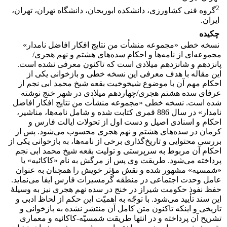
2
گروه فنی کشاورزی، دانشکده ابوریحان، دانشگاه تهران، تهران،
ایران.
چکیده
نسخه خطی «مجموعه منشأت من نتایج افکار افاضل نامدار»
مجموعه‌ای از نامه‌ها و احکام سده‌های هشتم و نهم هجری/
پانزدهم و شانزدهم میلادی است که تاکنون معرفی نشده است.
این مقاله با هدف معرفی این نسخه خطی و بازخوانی یکی از
احکام مهم آن با موضوع شیخوخیت بقعه شیخ محمد ابی نجم از
عرفای سده هشتم هجری/چهاردهم میلادی در شهر خنج نوشته
شده است. نسخه خطی «مجموعه منشأت من نتایج افکار افاضل
نامدار» در سال 886 قمری کتابت شده و شامل نامه‌ها، مناشیر،
احکام و اسنادی اصیل و دست اول از تحولات ایالت فارس و
کرمان در سده‌های هشتم و نهم هجری محسوب می‌شود. پس از
بررسی محتوایی و تاریخ‌گذاری برخی از نامه‌ها، به بازخوانی یکی از
احکام آن مربوط به سرپرستی و تولیت بقعه شیخ محمد ابی نجم
پرداخته می‌شود. طریقت وی پس از مرگش به نام «کاکائیه» یا
«شمسیه» مشهور شده و نقش مؤثر خویش را همچنان به عنوان
عامل وحدت اجتماعی در منطقه گرمسیرات فارس ایفا می‌نماید.
حفظ نفوذ حکومت شیراز در خنج در سده نهم هجری نیز به وسیلۀ
این سند تأیید می‌شود. با توجّه به اهمیّت این حکم از لحاظ ادبی و
تاریخی و اینکه تاکنون متن کامل آن منتشر نشده به بازخوانی و
تشریح آن پرداخته و در انتها طریقت شمسیّه-کاکائیه و معماری