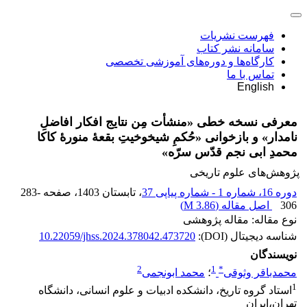
فهرست نشریات
سامانه نشر کتاب
کارگاه‌ها و دوره‌های آموزشی تخصصی
تماس با ما
English
معرفی نسخه خطی «منشأت مِن نتایج افکار افاضلِ
نامدار» و بازخوانی «حُکمِ شیخوخیتِ بقعۀ منورۀ کاکا
محمدِ ابی نجم قدّس سرّه»
پژوهش‌های علوم تاریخی
دوره 16، شماره 1 - شماره پیاپی 37
، تابستان 1403
، صفحه
283-
306
اصل مقاله (
3.86 M
)
نوع مقاله: مقاله پژوهشی
شناسه دیجیتال (DOI):
10.22059/jhss.2024.378042.473720
نویسندگان
2
1
*
محمدباقر وثوقی
؛
محمد ابونجمی
1
استاد گروه تاریخ، دانشکده ادبیات و علوم انسانی، دانشگاه
تهران،ایران