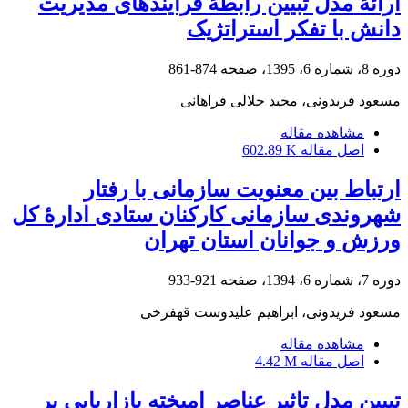
ارائۀ مدل تبیین رابطۀ فرایندهای مدیریت
دانش با تفکر استراتژیک
دوره 8، شماره 6، 1395، صفحه
874-861
مسعود فریدونی، مجید جلالی فراهانی
مشاهده مقاله
اصل مقاله
602.89 K
ارتباط بین معنویت سازمانی با رفتار
شهروندی سازمانی کارکنان ستادی ادارۀ کل
ورزش و جوانان استان تهران
دوره 7، شماره 6، 1394، صفحه
921-933
مسعود فریدونی، ابراهیم علیدوست قهفرخی
مشاهده مقاله
اصل مقاله
4.42 M
تبیین مدل تاثیر عناصر امیخته بازاریابی بر