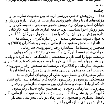
ایران
چکیده
هدف از پژوهش حاضر، بررسی ارتباط بین معنویت سازمانی و
مؤلفه‌های آن با رفتار شهروندی سازمانی کارکنان ادارۀ ورزش و
جوانان استان تهران بود. روش تحقیق توصیفی - همبستگی و از
نظر روش اجرا پیمایشی بود. جامعۀ آماری شامل کلیۀ کارکنان
ادارۀ ورزش و جوانان بود که با توجه به جدول مورگان، 132 نفر
به‌عنوان نمونه مشخص شدند. ابزار اندازه‌گیری، پرسشنامۀ
استاندارد سنجش معنویت سازمانی میلیمن و همکاران (2003) و
همچنین پرسشنامۀ استاندارد رفتار شهروندی سازمانی
طراحی‌شده توسط اورگان و کانوسکی (1996) بود که روایی
پرسشنامه­ها را استادان و متخصصان دانشگاهی تأیید کردند و پایایی
پرسشنامه­ها براساس آلفای کرونباخ سنجیده شد که عدد 89/0 برای
معنویت سازمانی و 83/0برای پرسشنامۀ سنجش رفتار شهروندی
به‌دست آمد. به‌منظور بررسی متغیرهای پژوهش و رابطۀ آن با
سایر متغیر­های وابستۀ مورد نظر، از روش­های آماری مانند
همبستگی پیرسون و رگرسیون گام‌به‌گام استفاده شد. نتایج نشان
داد که ارتباط مثبت و معناداری بین معنویت سازمانی و رفتار
شهروندی سازمانی وجود دارد. همچنین نتایج تحلیل رگرسیون
گام‌به‌گام نیز نشان داد که از بین مؤلفه‌های معنویت سازمانی، کار
بامعنا، دینداری و همسویی با سازمان توانایی پیش‌بینی معنادار
رفتار شهروندی سازمانی را دارند.