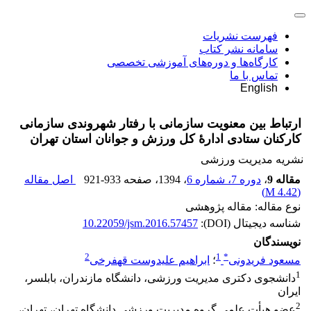
فهرست نشریات
سامانه نشر کتاب
کارگاه‌ها و دوره‌های آموزشی تخصصی
تماس با ما
English
ارتباط بین معنویت سازمانی با رفتار شهروندی سازمانی
کارکنان ستادی ادارۀ کل ورزش و جوانان استان تهران
نشریه مدیریت ورزشی
مقاله 9
،
دوره 7، شماره 6
، 1394
، صفحه
921-933
اصل مقاله
)
4.42 M
(
نوع مقاله: مقاله پژوهشی
شناسه دیجیتال (DOI):
10.22059/jsm.2016.57457
نویسندگان
2
1
*
مسعود فریدونی
؛
ابراهیم علیدوست قهفرخی
1
دانشجوی دکتری مدیریت ورزشی، دانشگاه مازندران، بابلسر،
ایران
2
عضو هیأت علمی گروه مدیریت ورزشی دانشگاه تهران، تهران،