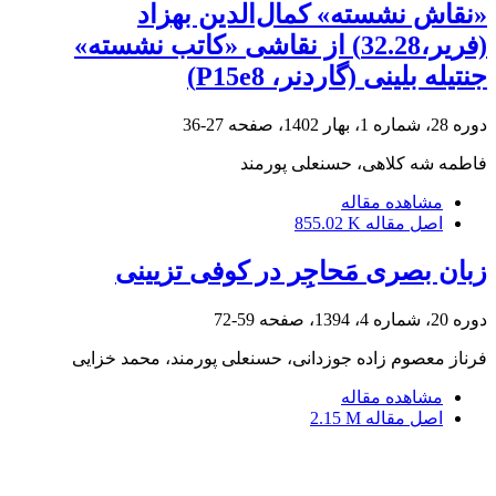
«نقاش نشسته» کمال‌الدین بهزاد
(فریر،32.28) از نقاشی «کاتب نشسته»
جنتیله بلینی (گاردنر، P15e8)
دوره 28، شماره 1، بهار 1402، صفحه
27-36
فاطمه شه کلاهی، حسنعلی پورمند
مشاهده مقاله
اصل مقاله
855.02 K
زبان بصری مَحاجِر در کوفی تزیینی
دوره 20، شماره 4، 1394، صفحه
59-72
فرناز معصوم زاده جوزدانی، حسنعلی پورمند، محمد خزایی
مشاهده مقاله
اصل مقاله
2.15 M