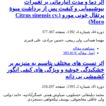
اثر دما و مدت انبارمانی بر تغییرات
بیوشیمیایی و کیفیت پس از برداشت میوة
پرتقال خونی مورو (Citrus sinensis cv.
Moro)
دوره 44، شماره 4، 1392، صفحه
367-377
مهسا همدانی، ولی ربیعی، حسین مرادی، علی قنبری
مشاهده مقاله
اصل مقاله
380.46 K
اثر نسبت‏ های مختلف پتاسیم به منیزیم بر
خشکیدگی خوشه و ویژگی‏ های کیفی انگور
کشمشی بی‏ دانه
دوره 45، شماره 2، 1393، صفحه
207-216
محمد دیلمقانی حسنلویی، سیاوش همتی عسگرآبادتپه، حامد دولتی،
ولی عاقلی مغانجوقی، یوسف نیکخواهی دستجردی