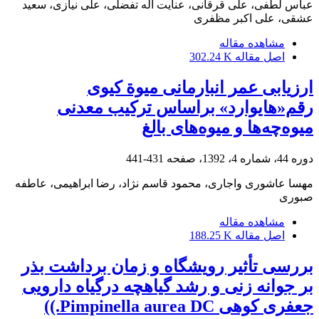
عباس لطفی، علی قرقانی، عنایت اله تفضلی، علی نیازی، سعید
عشقی، علی اکبر مظفری
مشاهده مقاله
اصل مقاله
302.24 K
ارزیابی عمر انبارمانی میوة کیوی
رقم«هایوارد» بر‌اساس ترکیب معدنی
میوه‌چه‌ها و میوه‌های بالغ
دوره 44، شماره 4، 1392، صفحه
431-441
مهسا عاشوری واجاری، محمود قاسم نژاد، رضا ابراهیمی، عاطفه
صبوری
مشاهده مقاله
اصل مقاله
188.25 K
بررسی تأثیر رویشگاه و زمان برداشت بذر
بر جوانه زنی و رشد گیاهچه درگیاه دارویی
جعفری کوهی Pimpinella aurea DC.))