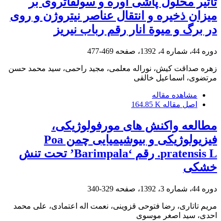
تأثیر محلول‏ پاشی اوره و سولفات‏روی بر
میزان ذخیره و انتقال عناصر نیتروژن و روی
در برگ و میوة انار رقم‌ رباب نی‏ریز
دوره 44، شماره 4، 1392، صفحه
469-477
زهره صداقت کیش، نوراله معلمی، مجید راحمی، سید محمد حسن
مرتضوی، اسماعیل خالقی
مشاهده مقاله
اصل مقاله
164.85 K
مطالعه واکنش های مورفولوژیکی،
فیزیولوژیکی و بیوشیمیایی چمن Poa
pratensis L. رقم ‘Barimpala’ تحت تنش
خشکی
دوره 44، شماره 3، 1392، صفحه
329-340
مریم تاتاری، رضا فتوحی قزوینی، نعمت اله اعتمادی، علی محمد
احدی، سید اصغر موسوی