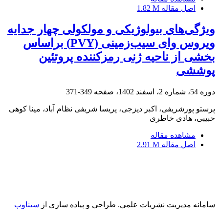
اصل مقاله
1.82 M
ویژگی‌های بیولوژیکی و مولکولی چهار جدایه
ویروس وای سیب‌زمینی (PVY) براساس
بخشی از ناحیه ژنی رمزکننده پروتئین
پوششی
دوره 54، شماره 2، اسفند 1402، صفحه
349-371
پرستو پورشریفی، اکبر دیزجی، پریسا شریفی نظام آباد، مینا کوهی
حبیبی، هادی خاطری
مشاهده مقاله
اصل مقاله
2.91 M
سامانه مدیریت نشریات علمی.
طراحی و پیاده سازی از
سیناوب