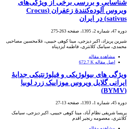
شناسایی و بررسی برخی از ویژگی‌های
ویروس آلوده‌کنندة زعفران (Crocus
sativus) در ایران
دوره 47، شماره 2، 1395، صفحه
263-275
شیرین پریزاد، اکبر دیزجی، مینا کوهی حبیبی، غلامحسین مصاحبی
محمدی، سیامک کلانتری، فاطمه ایزدپناه
مشاهده مقاله
اصل مقاله
672.7 K
ویژگی های بیولوژیکی و فیلوژنتیکی جدایۀ
ایرانی گلایل ویروس موزاییک زرد لوبیا
(BYMV)
دوره 45، شماره 1، 1393، صفحه
13-27
پریسا شریفی نظام آباد، مینا کوهی حبیبی، اکبر دیزجی، سیامک
کلانتری، معصومه رنجبر اقدم
مشاهده مقاله