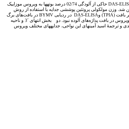
در سال­های 1388-1387، تعداد 154 پداژه از مراکز توزیع پداژه­های گلایل در کرج جمع‌آوری و پس از کشت، بررسی بافت برگ بوته­ها با آزمونDAS-ELISA حاکی از آلودگی 02/74 درصد بوته­ها به ویروس موزاییک
تکثیر جدایه­ای به نام BYMV-GPK، دامنه میزبانی آن تعیین شد. وزن مولکولی پروتئین پوششی جدایه با استفاده از روش
SDS- PAGE، 34 کیلودالتون محاسبه گردید و از طریق آزمون وسترن بلات تأیید شد. بررسی حساسیت آزمون­های سرولوژیکی ایمنی‌سنجی اثر بافت (TPIA) وDAS-ELISA در ردیابی BYMV در بافت‌های برگ
و پداژه­ها نشان داد هر دو روش ویروس را به‌آسانی در بافت برگ بوته­های گلایل آلوده ردیابی کردند اما هیچ‌یک از این دو روش قادر به ردیابی ویروس در بافت پداژه‌های آلوده نبود. دو بخش انتهای ´3 و ناحیه
 تحلیل فیلوژنتیکی براساس ترادف­ نوکلئوتیدی و ترجمۀ اسید آمینه­ای این نواحی، جدایه­های مختلف ویروس