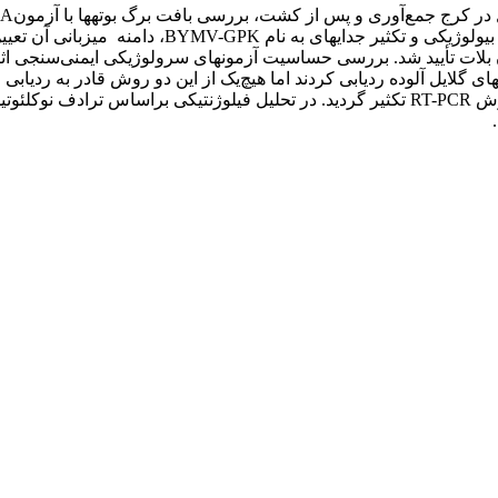
, BYMV) بود. پس از خالص­سازی بیولوژیکی و 
HC-Pro ژنوم این جدایه، به‌ترتیب به اندازۀ 600 و 1100 جفت باز، با روش RT-PCR تکثیر گردید. در