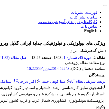
فهرست نشریات
سامانه نشر کتاب
کارگاه‌ها و دوره‌های آموزشی تخصصی
تماس با ما
English
ویژگی های بیولوژیکی و فیلوژنتیکی جدایۀ ایرانی گلایل ویروس مو
دانش گیاهپزشکی ایران
مقاله 2
،
دوره 45، شماره 1
، 1393
، صفحه
13-27
اصل مقاله (
1.82 M
نوع مقاله: مقاله پژوهشی
شناسه دیجیتال (DOI):
10.22059/ijpps.2014.52243
نویسندگان
1
*
1
1
پریسا شریفی نظام آباد
؛
مینا کوهی حبیبی
؛
اکبر دیزجی
؛
سیامک ک
1
دانشجوی سابق کارشناسی ارشد، دانشیار و استادیار،گروه گیاه‌پز
2
استادیار، گروه علوم باغبانی، دانشکدۀ علوم و مهندسی کشاورزی، 
3
پژوهشکدۀ بیوتکنولوژی کشاورزی شمال غرب و غرب کشور، تبریز
چکیده