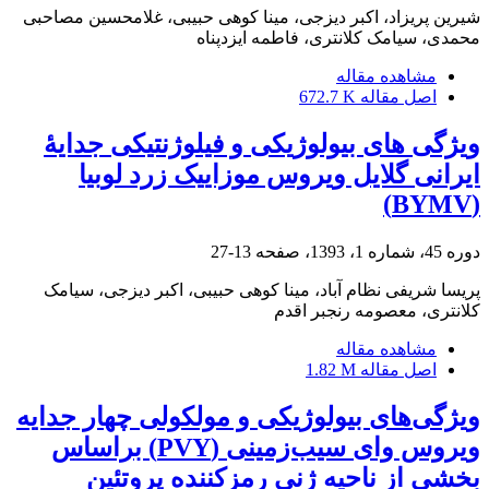
شیرین پریزاد، اکبر دیزجی، مینا کوهی حبیبی، غلامحسین مصاحبی
محمدی، سیامک کلانتری، فاطمه ایزدپناه
مشاهده مقاله
اصل مقاله
672.7 K
ویژگی های بیولوژیکی و فیلوژنتیکی جدایۀ
ایرانی گلایل ویروس موزاییک زرد لوبیا
(BYMV)
دوره 45، شماره 1، 1393، صفحه
13-27
پریسا شریفی نظام آباد، مینا کوهی حبیبی، اکبر دیزجی، سیامک
کلانتری، معصومه رنجبر اقدم
مشاهده مقاله
اصل مقاله
1.82 M
ویژگی‌های بیولوژیکی و مولکولی چهار جدایه
ویروس وای سیب‌زمینی (PVY) براساس
بخشی از ناحیه ژنی رمزکننده پروتئین