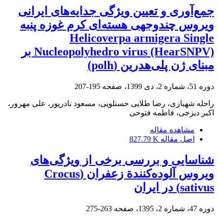
جمع‌آوری و تعیین ویژگی جدایه‌های ایرانی
ویروس چندوجهی هسته‌ای کرم غوزه پنبه
Helicoverpa armigera Single
Nucleopolyhedro virus (HearSNPV) بر
مبنای ژن پلی‌هدرین (polh)
دوره 51، شماره 2، دی 1399، صفحه
195-207
راحله شهبازی، رضا طلایی حسنلویی، مسعود نادرپور، علی مهرور،
اکبر دیزجی، فاطمه فتوحی
مشاهده مقاله
اصل مقاله
827.79 K
شناسایی و بررسی برخی از ویژگی‌های
ویروس آلوده‌کنندة زعفران (Crocus
sativus) در ایران
دوره 47، شماره 2، 1395، صفحه
263-275