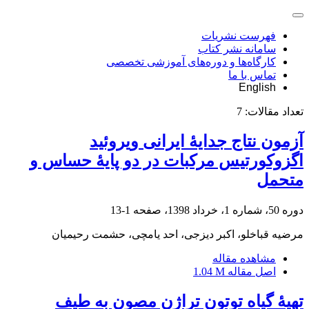
فهرست نشریات
سامانه نشر کتاب
کارگاه‌ها و دوره‌های آموزشی تخصصی
تماس با ما
English
تعداد مقالات:
7
آزمون نتاج جدایۀ ایرانی ویروئید
اگزوکورتیس مرکبات در دو پایۀ حساس و
متحمل
دوره 50، شماره 1، خرداد 1398، صفحه
1-13
مرضیه قباخلو، اکبر دیزجی، احد یامچی، حشمت‌ رحیمیان
مشاهده مقاله
اصل مقاله
1.04 M
تهیۀ گیاه توتون تراژن مصون به طیف