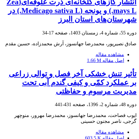
انتشار گازهای گلخانه‌ای ذرت علوفه‌ای(Zea
mays L.) و یونجه (Medicago sativa L.) در
شهرستان‌های استان البرز
دوره 55، شماره 4، زمستان 1403، صفحه
17-34
صادق نصیرپور، محمدرضا جهانسوز، آرش محمدزاده، حسین مقدم
مشاهده مقاله
اصل مقاله
1.66 M
تأثیر تنش خشکی آخر فصل و توالی زراعی
بر عملکرد کمّی و کیفی گندم آبی تحت
مدیریت مرسوم و حفاظتی
دوره 48، شماره 2، 1396، صفحه
431-441
ایوب فصاحت، محمدرضا جهانسوز، محمدرضا مهرور، منوچهر
گرجی، ناصر مجنون حسینی
مشاهده مقاله
اصل مقاله
603.5 K