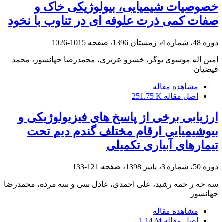
خصوصیات شیمیایی، بیولوژیکی خاک و
صفات کمی ذرت علوفه ای در تناوب با نخود
دوره 48، شماره 4، زمستان 1396، صفحه
1015-1026
امین اله موسوی بوگر، خسرو عزیزی، محمدرضا جهانسوز، محمد
فیضیان
مشاهده مقاله
اصل مقاله
251.75 K
ارزیابی برخی از پاسخ های فیزیولوژیکی و
بیوشیمیایی ارقام مختلف گندم دیم تحت
تیمارهای آبیاری تکمیلی
دوره 50، شماره 3، پاییز 1398، صفحه
121-133
سه حه ر حمه رشید، علی احمدی، عادل سی و سه مرده، محمدرضا
جهانسوز
مشاهده مقاله
اصل مقاله
1.14 M