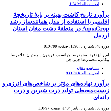
اصل مقاله
1.24 M
برآورد تاریخ کاشت بهینه بر پایۀ تاریخچۀ
اقلیمی با استفاده از مدل همانندساز رشد
AquaCrop در منطقۀ دشت مغان استان
اردبیل
دوره 48، شماره 3، 1396، صفحه
799-810
امیر ایزدفرد، محمدرضا جهانسوز، فریدون سرمدیان، غلامرضا
پیکانی، محمدرضا چایی چی
مشاهده مقاله
اصل مقاله
839.74 K
برآورد نهاده‌های مؤثر بر شاخص‌های انرژی و
زیست‌محیطی تولید ذرت شیرین و ذرت
دانه‌ای
دوره 56، شماره 3، پاییز 1404، صفحه
97-110