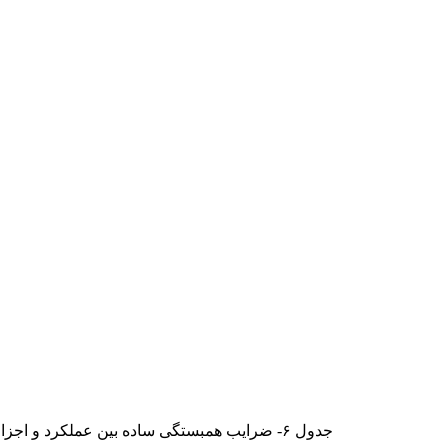
جدول ۶- ضرایب همبستگی ساده بین عملکرد و اجزای عملکرد رقم­های گندم و جو در شرایط تنش آبی.