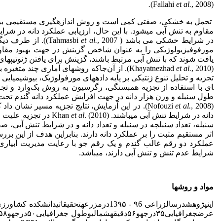
.
et al.
, 2008)
(Fallahi
تحمل به خشکی، صفتی کمی است و روش اندازه­گیری مستقیمی برای 
مقاوم به تنش آبی می­شود. با این حال، ارزیابی عملکرد دانه در شرا
در شرایط خشکی می باشد ( Tahmasbi
et al.
, 2007)). از طر
مورفوفیزیولوژیکی را به عنوان شاخص گزینش در جهت بهبود مقاومت
یافت شوند که با تنش آبی مرتبط باشند، گزینش برای یافتن ژنوتیپ­ها
(Khayatnezhad
et al.
, 2010). از آن‌جا­که روش­های آماری چند مت
تجزیه و تحلیل تنوع ژنتیکی بر پایه داده­های مورفولوژیک، بیوشیمیایی و مول
ای با استفاده از تجزیه همبستگی، رگرسیون به روش بک‌وارد و تجز
طول سنبله و وزن هزار دانه در جهت افزایش عملکرد دانه گندم تحت
(Nofouzi
et al.
, 2008). در این آزمایش، نتایج تجزیه مسیر نشان د
دانه در شرایط تنش آبی می­باشند. Khan
et al
. (2010) در تجزیه
سنبله، تعداد سنبلچه در سنبله و تعداد دانه و در شرایط تنش آبی، صف
اثر مستقیم مثبت را بر عملکرد دانه دارند. بنابراین هدف از این بر
عملکرد دو رقم غالب گندم و یک رقم جو با رعایت مدیریت آبیاری 
شرایط عدم تنش و تنش آبی دارند، می­باشد.
مواد و روش­ها
اینپژوهشدرسالزراعی ۹6 - 13۹۵درمزرعهتحقیق