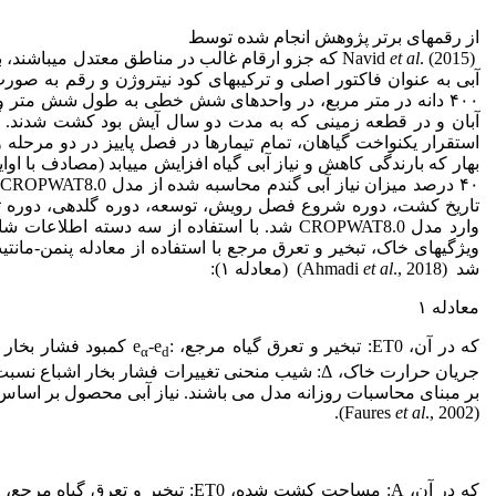
از رقم­های برتر پژوهش انجام شده توسط
Navid
et al
. (2015) که جزو ارقام غالب در مناطق معتدل می­باش
آبی به عنوان فاکتور اصلی و ترکیب­های کود نیتروژن و رقم به صور
آبان و در قطعه زمینی که به مدت دو سال آیش بود کشت شدند. آبی
استقرار یکنواخت گیاهان، تمام تیمار­ها در فصل پاییز در دو مرحله 
بهار که بارندگی کاهش و نیاز آبی گیاه افزایش می­یابد (مصادف با ا
تاریخ کشت، دوره شروع فصل رویش، توسعه، دوره گلدهی، دوره تول
وارد مدل CROPWAT8.0 شد. با استفاده از سه دست
شد (Ahmadi
., 2018) (معادله ۱):
et al
معادله ۱
که در آن، ET0: تبخیر و تعرق گیاه مرجع، :e
-e
α
d
بر مبنای محاسبات روزانه مدل می باشند. نیاز آبی محصول بر اساس
et al
., 2002).
(Faures