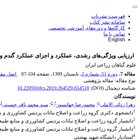
فهرست نشریات
سامانه نشر کتاب
کارگاه‌ها و دوره‌های آموزشی تخصصی
تماس با ما
English
ارزیابی ویژگی‌های رشدی، عملکرد و اجزای عملکرد گندم و 
علوم گیاهان زراعی ایران
مقاله 7
،
دوره 51، شماره 2
، تابستان 1399
، صفحه
87-104
اصل مقال
نوع مقاله: مقاله پژوهشی
شناسه دیجیتال (DOI):
10.22059/ijfcs.2019.264529.654518
نویسندگان
3
2
*
1
زهرا ردائی الاملی
؛
محمدرضا جهانسوز
؛
سید محمد باقر حسینی
1
دانشجوی دکتری گروه زراعت و اصلاح نباتات پردیس کشاورزی و من
2
دانشیار گروه زراعت و اصلاح نباتات پردیس کشاورزی و منابع طبیع
3
دانشیار گروه زراعت و اصلاح نباتات پردیس کشاورزی و منابع طبیع
4
استادیار دانشگاه شهید بهشتی