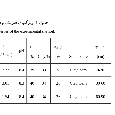
جدول 1- ویژگی­های فیزیکی و شیمیایی خاک محل آزمایش
ties of the experimental site soil.
EC
Silt
Sand
Depth
pH
(dSm-1)
%
Clay %
%
Soil texture
(cm)
2.77
8.4
39
33
28
Clay loam
0-30
3.01
8.3
40
34
26
Clay loam
30-60
1.54
8.4
40
34
26
Clay loam
60-90