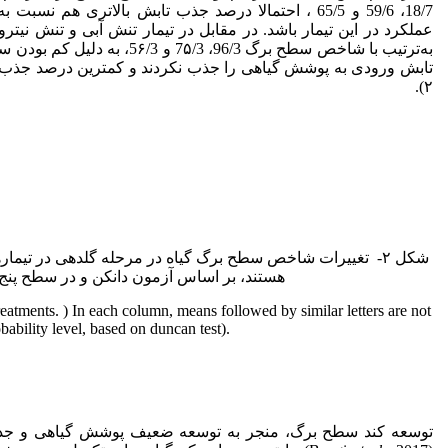
18/7، 59/6 و 65/5 ، احتمالا درصد جذب تابش بالاتری هم 
به‌ترتیب با شاخص سطح برگ 6/3
تابش ورودی به پوشش گیاهی را جذب نکردند و کمترین درصد جذب
۲).
شکل ۲- تغییرات شاخص سطح برگ گیاه در مرحله گلدهی در تیمار
هستند، بر اساس آزمون دانکن و در سطح پنج در
reatments. ) In each column, means followed by similar letters are not
obability level, based on duncan test).
توسعه کند سطح برگ، منجر به توسعه ضعیف پوشش گیاهی و جذب کم