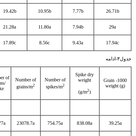
19.42b
10.95b
7.77b
26.71b
21.28a
11.80a
7.94b
29a
17.89c
8.56c
9.43a
17.94c
جدول۳-ادامه
Spike dry
er of
Number of
Number of
weight
1000- Grain
ns/
2
2
weight (g)
grains/m
spikes/m
ke
2
)
(g/m
77a
23078.7a
754.75a
838.08a
39.25a