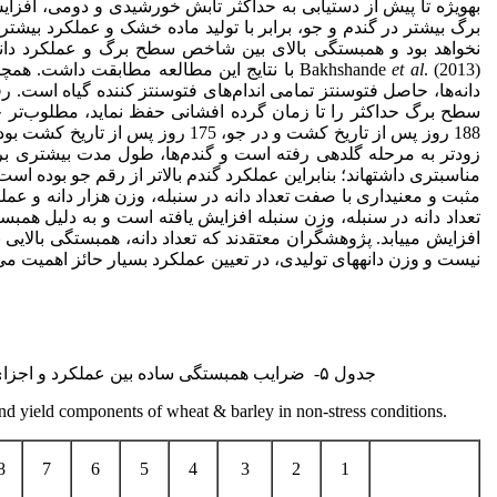
برگ بیشتر در گندم و جو، برابر با تولید ماده خشک و عملکرد بیش
et al
Bakhshande
. (2013) با نتایج این مطالعه مطابقت داشت.
دانه‌ها، حاصل فتوسنتز تمامی اندام‌های فتوسنتز کننده گیاه است. ر
سطح برگ حداکثر را تا زمان گرده افشانی حفظ نماید، مطلوب‌تر خ
زودتر به مرحله گلدهی رفته است و گن
مثبت و معنی­داری با صفت تعداد دانه در سنبله، وزن هزار دانه و عملکر
تعداد دانه در سنبله، وزن سنبله افزایش یافته است و به دلیل همبس
افزایش می­یابد. پژوهشگران معتقدند که تعداد دانه، همبستگی بالایی ب
نیست و وزن دانه­های تولیدی، در تعیین عملکرد بسیار حائز اهمیت می‌باشد ( 2008, Mohseni
جدول ۵- ضرایب همبستگی ساده بین عملکرد و اجزای عملکرد رقم­های گندم و جو در شرایط عدم تنش.
and yield components of wheat & barley in non-stress conditions.
8
7
6
5
4
3
2
1