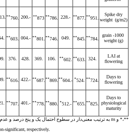
Spike dry
**
**
**
**
**
.513*
-.200
-.228
.760
873
.786
.877
.951
weight (g/m2)
1000- grain
**
**
**
**
**
.464
-.004
.049
.603
.801
.746
.845
.784
weight (g)
LAI at
**
**
.299
.376
.428
.369
.106
.324
.602
.633
flowering
Days to
**
**
**
**
*
**
.389
-.422
.616
.687
.869
-.604
.524
.724
flowering
Days to
**
**
**
*
**
**
.421
-.401
physiological
.707
.778
.880
-.512
.655
.825
maturity
**،* و ns به ترتیب معنی‌دار در سطوح احتمال یک و پنج درصد و عدم معنی‌داری.
n-significant, respectively.