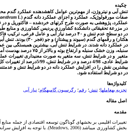
چکیده
تنش آبی و نیتروژن، از مهم‌ترین عوامل کاهش­دهنده عملکرد گندم مح
صفات مورفولوژیک، عملکرد و اجزای عملکرد دانه گندم (
L.
aestivum
عملکرد، پژوهشی به صورت طرح کرت­های خردشده
–
در مزرعة تحقیقاتی دانشکدة کشاورزی پردیس کشاورزی و منابع طبیع
در عملکرد دانه شدند. در شرایط تنش آبی، بیشترین همبستگی بین عملک
سنبله، وزن خشک سنبله و ارتف
متغیر و در شرایط تنش، سه متغیر به صورت معنی­داری تغییرات عملکرد 
شرایط عادی، 4/98 درصد و در شر
بیشترین نقش را در افزایش عملکرد دانه در دو شرایط تنش و عدم­تنش 
در دو شرایط استفاده شود.
کلیدواژه‌ها
تجزیه به­عامل­ها
؛
تنش
؛
رقم
؛
رگرسیون گام­به­گام
؛
نیاز آبی
اصل مقاله
مقدمه
تغییرات اقلیمی بر بخش­های گوناگون توسعه اقتصادی از جمله منابع آ
بخش کشاورزی می­باشد (Meadows, 2006)
.
با توجه به افزایش سران