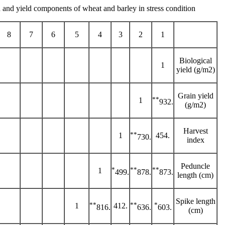
d and yield components of wheat and barley in stress condition.
8
7
6
5
4
3
2
1
Biological
1
yield (g/m2)
Grain yield
**
1
.932
(g/m2)
Harvest
**
1
.454
.730
index
Peduncle
*
**
**
1
.499
.878
.873
length (cm)
Spike length
**
**
*
1
.412
.816
.636
.603
(cm)