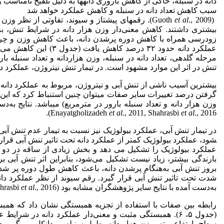
دانه در سنبله، حاکی از کاهش باروری دانه­ها به دلیل تلقیح نا­مناسب
سبب کاهش تعداد دانه در سنبله و کاهش عملکرد خواهد شد
et
al
(Guoth
بیشتری داشتند. کاهش معنی‌دار وزن هزار دانه در شرایط تنش، به
زودرسی همراه با کاهش دوره پرشدن دانه، باعث کاهش وزن و چروکیدگی د
عملکرد دانه حدود ۳۲ در
مرحله گلدهی، تعداد دانه در سنبله، وزن هزاردانه و تعداد سنبله بار
تنش در اثر این موارد مشهود است. در تیمار تنش نیتروژن، عملکرد دانه ۲۲ درصد کاهش داشت (جدول
گرفتن درصد تغییرات سایر صفات می­توان چنین استنباط کرد که این 
وزن هزار دانه و تعداد سنبله بارور در مترمربع) می­باشد. نتایج به‌دست
Enayatgholizadeh
et al.
, 2011, Shahrasbi
et al
., 2016).
شود، عملکرد بیولوژیک کمتر از عملکرد دانه تحت تاثیر تنش آبی قرار
عملکرد بیولوژیک را تشکیل می دهد و بخش زیادی از ساقه در دو م
بارندگی بیشتر، زیاد نیست تشکیل می‌شود، بنابراین اثر تنش آبی بر 
بروز تنش آبی به‌هنگام پرشدن دانه، باعث کاهش طول دوره پر شدن
به‌دست آمده با نتایج سایر پژوهشگران مشابه بود (Emam
., 2016).
et al
ahrasbi
رابطه بین صفات با استفاده از تجزیه همبستگی نشان داد که هم
(جدول ۵، ۶). همبستگی مثبت و معنی‌دار عملکرد دانه در شرا
سطح، ارتفاع بوته، وزن هزار دانه، طول سنبله و پدانکل و برگ پ