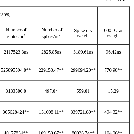
uares)
Number of
Number of
Spike dry
1000- Grain
2
2
weight
weight
grains/m
spikes/m
2117523.3ns
2825.85ns
3189.61ns
96.42ns
525895504.8**
229158.47**
299694.20**
770.98**
3133586.8
497.84
559.81
15.29
305628424**
131608.11**
339721.89**
494.32**
40177834**
109158.67**
80926.74**
104.96**