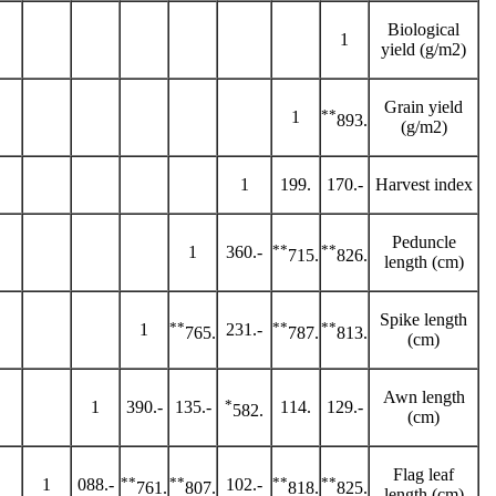
Biological
1
yield (g/m2)
Grain yield
**
1
.893
(g/m2)
1
.199
-.170
Harvest index
Peduncle
**
**
1
-.360
.715
.826
length (cm)
Spike length
**
**
**
1
-.231
.765
.787
.813
(cm)
Awn length
*
1
-.390
-.135
.114
-.129
.582
(cm)
Flag leaf
**
**
**
**
1
-.088
-.102
.761
.807
.818
.825
length (cm)