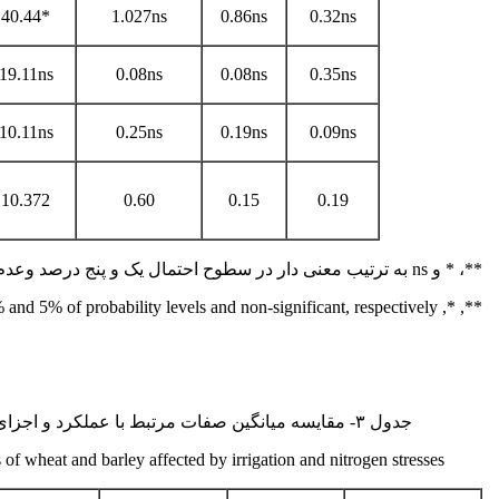
40.44*
1.027ns
0.86ns
0.32ns
19.11ns
0.08ns
0.08ns
0.35ns
10.11ns
0.25ns
0.19ns
0.09ns
10.372
0.60
0.15
0.19
**، * و ns به ترتیب معنی دار در سطوح احتمال یک و پنج درصد وعدم معنی‌داری.
**, *, and ns: significant at 1% and 5% of probability levels and non-significant, respectively.
جدول ۳- مقایسه میانگین صفات مرتبط با عملکرد و اجزای عملکرد رقم­های گندم و جو در تیمارهای آبی و نیتروژن
f wheat and barley affected by irrigation and nitrogen stresses