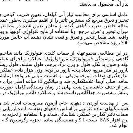
نیاز آبی محصول می‌باشند.
عامل اساسی برای محاسبه نیاز آبی گیاهان، تعیین ضریب گیاه
تبخیر و تعرق مرجع که بیشترین تأثیر را از اقلیم می­گیرد، به‌طور عمد
میزان تبخیر و تعرق مرجع، وبا استفاده از نتایج فنولوژی گونه­ها و وی
تا30 روزه مشخص می‌شود.
در این مطالعه، مجموعه­ای از صفات کلیدی فنولوژیک مانند شاخ
گلدهی و رسیدگی فیزیولوژیک، مورفولوژیک، عملکرد و اجزای عمل
بوته و طول پدانکل، طول و وزن برگ پرچم، طول سنبله، طول ریشک، تعد
بارور در متر مربع، تعداد پنجه بارور در بوته، وزن هزار دانه، عمل
ساقه اصلی آن‌ها علامت­گذاری
پس از حذف حاشیه، برداشت نهایی در زمان رسیدگی کامل، صورت گ
و تنش، به‌صورت جداگانه برداشت شد و عملکرد دانه و بیولوژیک در وا
پس از به­دست آوردن داده­های خام، آزمون مفروضات انجام شد و ا
همبستگی­های ساده فنوتیپی بر اساس داده­های به‌دست آمده ارزیابی 
صفات تاثیر گذار بر عملکرد شناسائی شدند و با استفاده از تجزیه به عا
انجام شد.