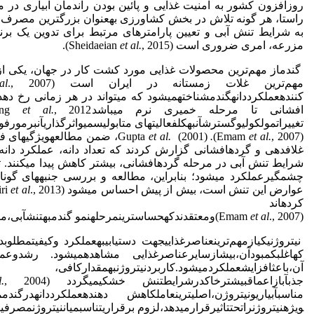
روزافزون کشور به امنیت غذایی و پائین بودن راندمان آبیاری در مزا
راستا، هر گونه تلاش در بخش کشاورزی به­عنوان بزرگترین مصرف ک
به شرایط تنش آبی و تعیین پارامتر­های مرتبط برای تدوین یک بر
مزرعه، امری ضروری است (Sheidaeian
, 2015).
et al.
گندماز مهم‌ترین محصولات غذایی مورد کشت کار در جهان، یکی از ق
مهم‌ترین غلات زمستانه در ایران است (Deihimfard
., 2007)
al
کنندهعملکرددانهگندمشناختهمی­شود که می­تواند در هر زمانی رخ 
افشانی تا مرحله خمیری نرم می­باشدZhang
et al.
تغییراتمولکولیوگسترشآنبهکلفعالیت­های متابولیسمیواثر­گذاریآنبرمورفو
(Emam
, 2007)
et al.
.
Gupta
et al.
(2001)، ضمن مطالعهویژگی­ه
غلاف­دهی و گرده­افشانی گزارش کردند که تعداد دانه، عملکرد د
شرایط تنش آبی در مرحله گرده­افشانی، بیشتر کاهش پیدا می­کنند
چشمگیرعملکرد می­شود؛ بنابراین، مطالعه و بررسی جنبه­های گونا
عوارض این تنش است، بیش از پیش احساس می­شود (Amiri
., 2013)
et al
کرده­اند
(Emam
., 2007)ومعتقدندکهحساس­ترینمرحلهنمو گندمبهتنشآبی،مرحلهزایشیمی­باشد (Mostafa
et al
نیتروژنیکیازمهم‌ترینعناصر­غذاییجهت دستیابیبهعملکرد وکیفیتمطلو
کهاغلبکمبودآن،بیشازسایرعناصرغذایی مشاهدهمی­شود. رشدوعمل
آن،باعثافزایشعملکردمی­شود.کاربردنیتروژنبهمقدارکا
جذبآبازاعماقبیشترخاکدرشرایطتنش خشکیمی­گردد (Condon
.
مناسبآبیاریونیتروژن،اصلی­ترینعاملکاهش دهندهعملکرددانهدرگند
ویژهنیتروژنراتحتتاثیرقرارمی­دهد،لزوم برقراریتناسبمیاننیتروژنم