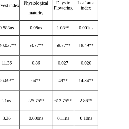
Days to
Leaf area
Physiological
vest index
Flowering
index
maturity
0.583ns
0.08ns
1.08**
0.001ns
40.027**
53.77**
58.77**
18.49**
11.36
0.86
0.027
0.020
96.69**
64**
49**
14.84**
21ns
225.75**
612.75**
2.86**
3.36
0.000ns
0.11ns
0.10ns