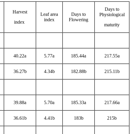
Days to
Harvest
Leaf area
Days to
Physiological
index
Flowering
index
maturity
40.22a
5.77a
185.44a
217.55a
36.27b
4.34b
182.88b
215.11b
39.88a
5.70a
185.33a
217.66a
36.61b
4.41b
183b
215b