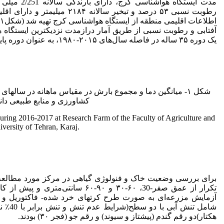
رطوبت نسبی ۵۳ درصد و تبخیر سال
آفتابی و رطوبت نسبی از طریق آمار درازمدت نزدیکترین ایستگا
یک دوره ۳۵ ساله در فاصله سال‌های ۲۰۱۵-۱۹۸۰، به عنوان دوره پایه جمع­آوری شد.
کشاورزی و منابع طبیعی دانش
 during 2016-2017 at Research Farm of the Faculty of Agriculture and
versity of Tehran, Karaj.
برای بررسی وضعیت خاک و فنولوژی گیاهی در مرکز مورد مطالعه،
تکرار از عمق صفر-30، ۶۰-۳۰ و ۹۰-۶۰ سانتی‌متری و پیش از کاشت انجام شد و اطلاعات لازم آن جمع آوری گردید (جدول ۱)
آزمایش مزرعه‌ای به صورت طرح کرت­های خرد شده- فاکتوریل و در ق
هکتار)دو رقم گندم (پیشتاز و سیوند) و رقم جو (فجر ۳۰) بودند.