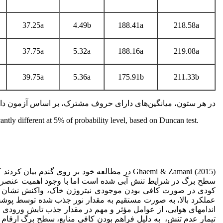
37.25a
4.49b
188.41a
218.58a
37.75a
5.32a
188.16a
219.08a
39.75a
5.36a
175.91b
211.33b
در هر ستون، میانگین‌های دارای حروف مشترک، بر اساس آزمون دانک
antly different at 5% of probability level, based on Duncan test.
Ghaemi & Zamani (2015) در مطالعه خود بر روی گند
سطح برگ در شرایط تنش آبی شده است اما با وجود اهمیت عنصر نیتر
کودی در صورت کافی بودن موجودی نیتروژن خاک، واکنش نشان دهد.
عملکرد بالا، به صورت مستقیم به مقدار نور جذب شده توسط پوش
اندام­های هوایی، از عوامل مؤثر و مهم در مقدار جذب تابش ورودی