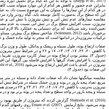
(Baygi
et al.
, 2017). با توجه به این که گیاه برای تکمیل دو
بنابراین عدم حضور و کاهش هر کدام از این موارد می­تواند سبب 
در هر کدام از این تیمار­ها را می­توان به این موضوع نسبت داد. به 
این که سطح برگ به‌صورت کامل توسعه یابد، گیاه زودتر وارد م
مقایسه تیمار­های عدم تنش آبی و تنش نیتروژن با تنش آبی و ع
تعیین‌کننده رشد می‌باشد که برای دستیابی به عملکرد بالا لازم 
برخوردار باشد (Soleimani, 2012). شاخص سطح 
ترکیبات نیتروژن‌دار در اندام­ها است که منجر به تولید ماده خشک و عملکرد ب
صفات ارتفاع بوته، طول سنبله و ریشک و پدانکل، طول و وزن برگ پر
(جدول ۳). بیشتر بودن ارتفاع بوته در تیمار کاربرد نیتروژن، 
نیتروژن، با افزایش تعداد گره­ها یا افزایش فاصله بین گره­ها، 
نیتروژن در گندم، باعث افزایش ارتفاع بوته می‌شود (Shahrasbi
et al.
این صفات بود (جدول ۳).
مقایسه میانگین­ها نشان داد که صفات تعداد دانه و سنبله در متر مربع
سنبله و پنجه بارور در واحد سطح و تعداد پنجه در بوته برتر بود و در 
et al
Shahrasbi
. (2016) گزارش کردند که نیتروژن از طریق بهب
بوته می‌شود. نتایج آزمایش Emam
et al
. (2007) روی رقم­های گ