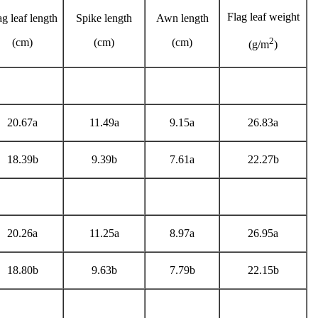
Flag leaf weight
ag leaf length
Spike length
Awn length
2
(cm)
(cm)
(cm)
)
(g/m
20.67a
11.49a
9.15a
26.83a
18.39b
9.39b
7.61a
22.27b
20.26a
11.25a
8.97a
26.95a
18.80b
9.63b
7.79b
22.15b