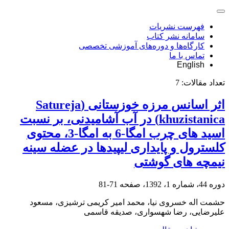
فهرست نشریات
سامانه نشر کتاب
کارگاه‌ها و دوره‌های آموزشی تخصصی
تماس با ما
English
تعداد مقالات:
7
اثر اسانس مرزه خوزستانی (Satureja
khuzistanica) در آب آشامیدنی، بر نسبت
اسید های چرب امگا-6 به امگا-3، محتوی
کلسترول و پایداری لیپیدها در عضله سینه
نیمچه های گوشتی
دوره 44، شماره 1، 1392، صفحه
71-81
حشمت اله خسروی نیا، محمد امیر کریمی ترشیزی، مسعود
علیرضایی، رضا شهسواری، صدیقه قاسمی