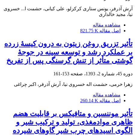
آرش آذرفر، یونس ستاری کرکزلو، علی کیانی، حشمت ا... خسروی
نیا، مجید خالداری
مشاهده مقاله
اصل مقاله
821.75 K
تأثیر تزریق روغن زیتون به درون کیسۀ زرده
بر عملکرد رشد و توسعه سینه در جوجۀ
گوشتی متأثر از تنش گرسنگی پس از تفریخ
دوره 45، شماره 2، 1393، صفحه
153-161
زهرا خرمی، حشمت اله خسروی نیا، آرش آذرفر، اکبر چراغی
مشاهده مقاله
اصل مقاله
260.14 K
تأثیر موننسین و متافیکس بر قابلیت هضم
ظاهری موادمغذی، تولید و ترکیب شیر و
الگوی اسیدهای چرب شیر گاوهای شیرده