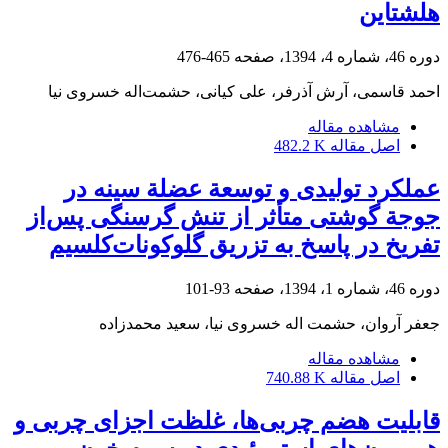
هلشتاین
دوره 46، شماره 4، 1394، صفحه
465-476
احمد قاسمی، آرش آذرفر، علی کیانی، حشمت‌اله خسروی نیا
مشاهده مقاله
اصل مقاله
482.2 K
عملکرد تولیدی و توسعة عضلة سینه در
جوجة گوشتی متأثر از تنش گرسنگی پس‌از
تفریخ در پاسخ به تزریق گلوکونات‌کلسیم
دوره 46، شماره 1، 1394، صفحه
93-101
جعفر آروان، حشمت اله خسروی نیا، سعید محمدزاده
مشاهده مقاله
اصل مقاله
740.88 K
قابلیت هضم چربی‌ها، غلظت اجزای چربی و