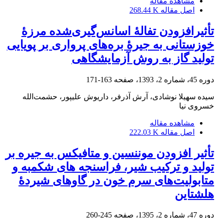
مشاهده مقاله
اصل مقاله
268.44 K
تأثیرافزودن تفالۀ اسانس‌گیری‌شده مرزۀ
خوزستانی به جیرۀ بره‌های پرواری بر پویایی
تولید گاز به روش آزمایشگاهی
دوره 45، شماره 2، 1393، صفحه
163-171
سیده سهیلا نوشادی، آرش آذرفر، داریوش علیپور، حشمت‌الله
خسروی نیا
مشاهده مقاله
اصل مقاله
222.03 K
تأثیر افزودن موننسین و متافیکس به جیره بر
تولید و ترکیب شیر، فراسنجه های شکمبه و
متابولیت‌های سرم خون در گاوهای شیردۀ
هلشتاین
دوره 47، شماره 2، 1395، صفحه
245-260