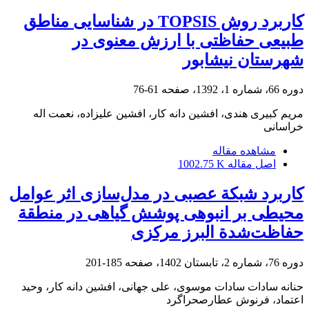
کاربرد روش TOPSIS در شناسایی مناطق
طبیعی حفاظتی با ارزش معنوی در
شهرستان نیشابور
دوره 66، شماره 1، 1392، صفحه
61-76
مریم کبیری هندی، افشین دانه کار، افشین علیزاده، نعمت اله
خراسانی
مشاهده مقاله
اصل مقاله
1002.75 K
کاربرد شبکة عصبی در مدل‌سازی اثر عوامل
محیطی بر انبوهی پوشش گیاهی در منطقة
حفاظت‌شدة البرز مرکزی
دوره 76، شماره 2، تابستان 1402، صفحه
185-201
حنانه سادات سادات موسوی، علی جهانی، افشین دانه کار، وحید
اعتماد، فرنوش عطارصحراگرد