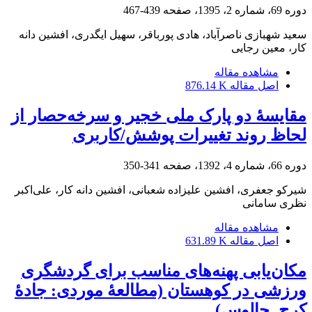
دوره 69، شماره 2، 1395، صفحه
439-467
سعید شهبازی ناصرآباد، هادی پورباقر، سهیل ایگدری، افشین دانه
کار، معین رجایی
مشاهده مقاله
اصل مقاله
876.14 K
مقایسۀ دو پارک ملی خجیر و سرخه‌حصار از
لحاظ روند تغییرات پوشش/کاربری
دوره 66، شماره 4، 1392، صفحه
341-350
شیرکو جعفری، افشین علیزاده شعبانی، افشین دانه کار، علی‌اکبر
نظری سامانی
مشاهده مقاله
اصل مقاله
631.89 K
مکان‌یابی پهنه‌های مناسب برای گردشگری
ورزشی در کوهستان (مطالعۀ موردی: جادۀ‌
کرج‌ـ چالوس)