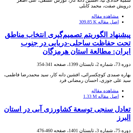
سمیه حدادی نیا، افشین دانه کار، کورش عشقی، علی اصغر
درویش صفت، محمد کابلی
مشاهده مقاله
اصل مقاله
309.85 K
پیشنهاد الگوریتم تصمیم‌گیری انتخاب مناطق
تحت حفاظت ساحلی-دریایی در جنوب
ایران: مطالعة استان هرمزگان
دوره 73، شماره 2، تابستان 1399، صفحه
341-354
بهاره صمدی کوچکسرائی، افشین دانه کار، سید محمدرضا فاطمی،
سید علی جوزی، احسان رمضانی فرد
مشاهده مقاله
اصل مقاله
1.33 M
تعادل سنجی توسعة کشاورزی آبی در استان
البرز
دوره 75، شماره 3، تابستان 1401، صفحه
460-476