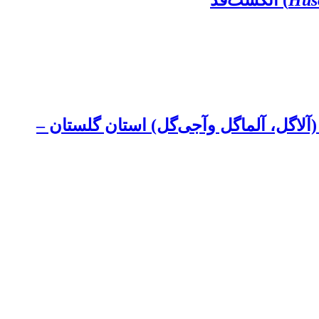
Hus
) انگشت‌قد
انه‌ای شرق (Macrobrachium nipponense) در سه تالاب (آلاگل، آلماگل وآجی‌گل) استان گلستان –