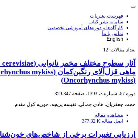
فهرست نشریات
سامانه نشر کتاب
کارگاه‌ها و دوره‌های آموزشی تخصصی
تماس با ما
English
تعداد مقالات:
12
(Oncorhynchus mykiss)
دوره 67، شماره 3، 1393، صفحه
347-359
حجت جعفریان، هادی جمالی، نفیسه پریچه، حوریه کول مقدم
مشاهده مقاله
اصل مقاله
377.32 K
ارزیابی تغییرات برخی از شاخص‌های خون‌شناسی فیل ماهیان پرورشی (eus, 1758