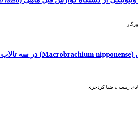
بیوتیکی از دستگاه گوارش فیل ماهی (
o huso
زگار
ساختار و پویایی جمعیت میگو رودخ
ادی رییسی، ضیا کردجزی