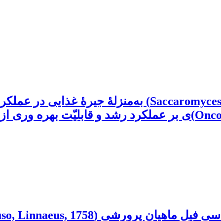
آثار سطوح مختلف مخمر نانوایی (Saccaromyces cerevisiae)
ماهی قزل‌آلای رنگین‌کمان (Oncorhynchus mykiss)ی بر عملکرد رشد
Huso huso, Linna) دریای خزر طی فصول مختلف