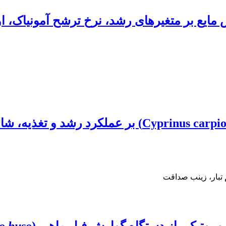
س مایع بر متغیرهای رشد، نرخ ترشح آمونیاک، ا
تاثیر کاهش نرخ غذادهی ماهی کپور معمولی (us carpio
تبار، زینب صداقت