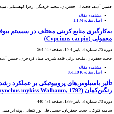
حسین آدینه، حجت ا... جعفریان، محمد فرهنگی، زهرا کوهستانی، سید
مشاهده مقاله
اصل مقاله
1.1 M
به‌کارگیری منابع کربنی مختلف در سیستم بیو
معمولی (Cyprinus carpio)
دوره 75، شماره 4، پاییز 1401، صفحه
549-564
حجت جعفریان، ملیحه براتی قلعه شیری، ضیاء کردجزی، حسین آدینه
مشاهده مقاله
اصل مقاله
851.18 K
تأثیر باسیلوس‌های پروبیوتیکی بر عملکرد ر
رنگین‌کمان (Oncorhynchus mykiss Walbaum, 1792) در تراکم‌های مختلف
دوره 73، شماره 3، پاییز 1399، صفحه
431-440
سامیه کتوکی، حجت جعفریان، حسنی قلی پور کنعانی، پونه ابراهیمی