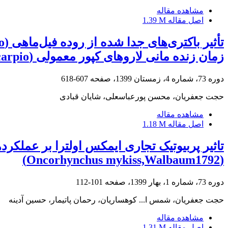
مشاهده مقاله
اصل مقاله
1.39 M
زمان زنده مانی لاروهای کپور معمولی (Cyprinus carpio) در مواجه با استرس‌های محیطی
دوره 73، شماره 4، زمستان 1399، صفحه
607-618
حجت جعفریان، محسن پورعباسعلی، شایان قبادی
مشاهده مقاله
اصل مقاله
1.18 M
تاثیر پربیوتیک تجاری ایمکس اولترا بر عملکر
(Oncorhynchus mykiss,Walbaum1792)
دوره 73، شماره 1، بهار 1399، صفحه
101-112
حجت جعفریان، شمس ا... کوهساریان، رحمان پاتیمار، حسین آدینه
مشاهده مقاله
اصل مقاله
1.31 M