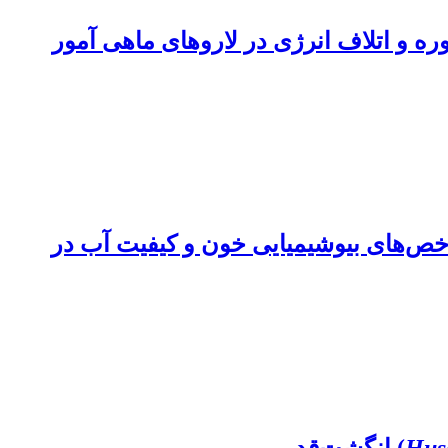
وره و اتلاف انرژی در لاروهای ماهی آمور
Cyprin) بر عملکرد رشد و تغذیه، شاخص‌های بیوشیمیایی خون و کیفیت آب در