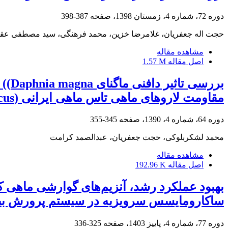
دوره 72، شماره 4، زمستان 1398، صفحه
387-398
حجت اله جعفریان، غلامرضا خزین، محمد فرهنگی، سید مصطفی عقیل
مشاهده مقاله
اصل مقاله
1.57 M
مقاومت لاروهای ماهی تاس ماهی ایرانی (Acipenser persicus) در برابر عوامل استرس زا
دوره 64، شماره 4، 1390، صفحه
345-355
محمد لشکربلوکی، حجت جعفریان، عبدالصمد کرامت
مشاهده مقاله
اصل مقاله
192.96 K
بهبود عملکرد رشد، آنزیم‌های گوارشی ماهی ک
ساکارومایسس سرویزیه در سیستم پرورش بی
دوره 77، شماره 4، پاییز 1403، صفحه
325-336