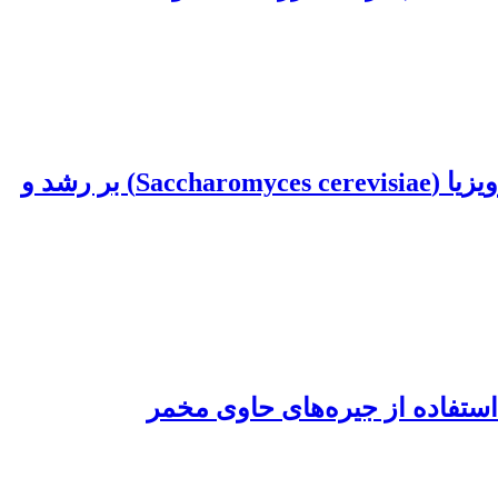
بررسی تاثیر دافنی ماگنای Daphnia magna)) غنی شده با عصاره مخمر ساکارومایسیس سرویزیا (Saccharomyces cerevisiae) بر رشد و
 استفاده از جیره‌های حاوی مخمر