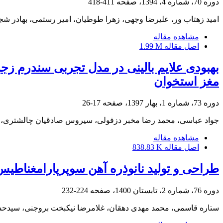
دوره 70، شماره 4، 1394، صفحه
411-418
امید زهتاب ور، علیرضا وجهی، زهرا طوطیان، امیر رستمی، بهادر ش
مشاهده مقاله
اصل مقاله
1.99 M
بهبودی علایم بالینی در مدل تجربی سندرم زج
مغز استخوان
دوره 73، شماره 1، بهار 1397، صفحه
17-26
جواد عباسی، محمد رضا مخبر دزفولی، سیروس صادقیان چالشتری، 
مشاهده مقاله
اصل مقاله
838.83 K
طراحی و تولید نانوذره آهن سوپرپارامغناط
دوره 76، شماره 2، تابستان 1400، صفحه
224-232
ستاره قاسمی، محمد مهدی دهقان، غلامرضا نیکبخت بروجنی، سیدحس