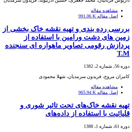
داریوش قربانیان، محمد جعفری، حسین آذرنیوند، فریدون سرمدیان
مشاهده مقاله
اصل مقاله
991.06 K
بررسی رده بندی و تهیه نقشه خاک بخشی از
زمین های دشت ورامین با استفاده از
پردازش رقومی تصاویر ماهواره ای سنجنده
T.M
دوره 56، شماره 2، 1382
کامران مروج، فریدون سرمدیان، شهلا محمودی
مشاهده مقاله
اصل مقاله
965.94 K
تهیه نقشه خاک‌های تحت تاثیر شوری و
قلیائیت با استفاده از داده‌های
دوره 61، شماره 1، 1388