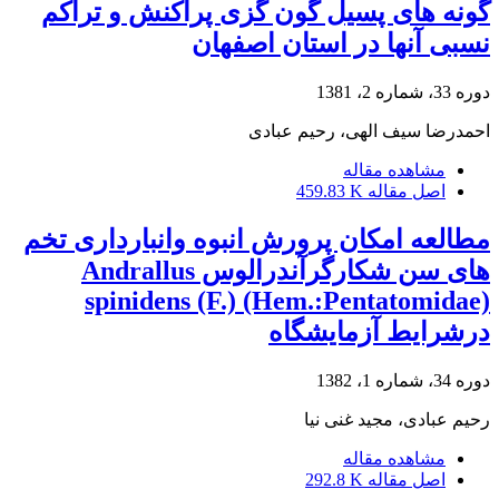
گونه های پسیل گون گزی پراکنش و تراکم
نسبی آنها در استان اصفهان
دوره 33، شماره 2، 1381
احمدرضا سیف الهی، رحیم عبادی
مشاهده مقاله
اصل مقاله
459.83 K
مطالعه امکان پرورش انبوه وانبارداری تخم
های سن شکارگرآندرالوس Andrallus
spinidens (F.) (Hem.:Pentatomidae)
درشرایط آزمایشگاه
دوره 34، شماره 1، 1382
رحیم عبادی، مجید غنی نیا
مشاهده مقاله
اصل مقاله
292.8 K