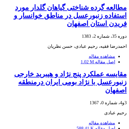
مطالعه گرده شناختی گیاهان گلدار مورد
استفاده زنبورعسل در مناطق خوانسار و
فریدن استان اصفهان
دوره 35، شماره 2، 1383
احمدرضا فقیه، رحیم عبادی، حسن نظریان
مشاهده مقاله
اصل مقاله
1.02 M
مقایسه عملکرد پنج نژاد و هیبرید خارجی
زنبورعسل با نژاد بومی ایران درمنطقه
اصفهان
3و4، شماره 0، 1367
رحیم عبادی
مشاهده مقاله
اصل مقاله
588.41 K