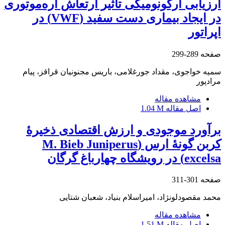
ارزیابی ارگونومیکی تأثیر ارتعاش اره‌موتوری
در ایجاد بیماری دست سفید (VWF) در
اپراتور
صفحه
289-299
سمیه خواجوی، مقداد جورغلامی، باریس مجنونیان قراقز، پیام
مرادپور
مشاهده مقاله
اصل مقاله
1.04 M
برآورد موجودی و ارزش اقتصادی ذخیرۀ
کربن گونۀ ارس (M. Bieb Juniperus
excelsa) در رویشگاه چهارباغ گرگان
صفحه
301-311
محمد مقصودلونژاد، امیراسلام بنیاد، شعبان شتایی
مشاهده مقاله
اصل مقاله
1.51 M