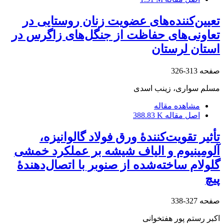
تعیین‌کننده‌های عضویت زنان روستایی در
تعاونی‌های حفاظت از جنگل‌های زاگرس در
استان لرستان
صفحه
313-326
مسلم سواری، زینب اسدی
مشاهده مقاله
اصل مقاله
388.83 K
تأثیر تقویت‌کنندۀ ورق فولاد گالوانیزه،
آلومینیوم و الیاف شیشه بر عملکرد خمشی
گلولام ساخته‌شده از صنوبر با اتصال‌دهندۀ
پیچ
صفحه
327-338
اکبر رستم پور هفتخوانی