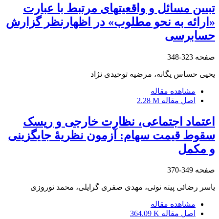
تبیین مسائل و واقعیت‎های مرتبط با عبارت
«ارائه به نحو مطلوب» در اظهارنظر گزارش
حسابرسی
صفحه
323-348
یحیی حساس یگانه، مرضیه توحیدی نژاد
مشاهده مقاله
اصل مقاله
2.28 M
اعتماد اجتماعی، نظارت خارجی و ریسک
سقوط قیمت سهام: آزمون نظریۀ جایگزینی
و مکمل
صفحه
349-370
یاسر رضائی پیته نوئی، مهدی صفری گرایلی، محمد نوروزی
مشاهده مقاله
اصل مقاله
364.09 K