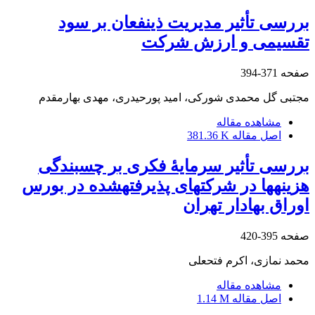
بررسی تأثیر مدیریت ذی‎نفعان بر سود
تقسیمی و ارزش شرکت
صفحه
371-394
مجتبی گل محمدی شورکی، امید پورحیدری، مهدی بهارمقدم
مشاهده مقاله
اصل مقاله
381.36 K
بررسی تأثیر سرمایۀ فکری بر چسبندگی
هزینه‎ها در شرکت‎های پذیرفته‎شده در بورس
اوراق بهادار تهران
صفحه
395-420
محمد نمازی، اکرم فتحعلی
مشاهده مقاله
اصل مقاله
1.14 M