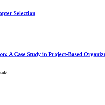
pter Selection
ion: A Case Study in Project-Based Organiza
rzadeh