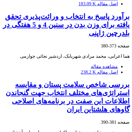
اصل مقاله
183.09 K
برآورد پاسخ به انتخاب و وراثت‌پذیری تحقق
یافته برای وزن بدن در سنین 4 و 5 هفتگی در
بلدرچین ژاپنی
صفحه
373-380
هما اعرابی، محمد مرادی شهربابک، اردشیر نجاتی جوارمی
مشاهده مقاله
اصل مقاله
238.2 K
بررسی شاخص سلامت پستان و مقایسه
استراتژی‌های مختلف انتخاب جهت گنجاندن
اطلاعات این صفت در برنامه‌های اصلاحی
گاوهای هلشتاین ایران
صفحه
381-390