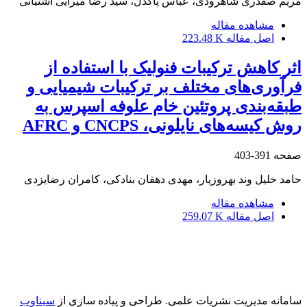
مریم صفدری شاهرودی، عباس پاکدل، سید رضا میرایی آشتیانی
مشاهده مقاله
اصل مقاله
223.48 K
اثر کاهش ترکیبات فنولیک با استفاده از
فرآوری‌های مختلف بر ترکیبات شیمیایی و
طبقه‌بندی پروتئین خام علوفه اسپرس به
روش کیسه‌های نایلونی، CNCPS و AFRC
صفحه
391-403
حامد خلیل وند بهروزیار، مهدی دهقان بنادکی، کامران رضایزدی
مشاهده مقاله
اصل مقاله
259.07 K
سامانه مدیریت نشریات علمی.
طراحی و پیاده سازی از
سیناوب