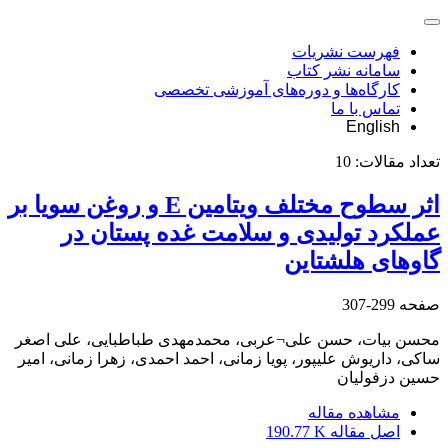
فهرست نشریات
سامانه نشر کتاب
کارگاه‌ها و دوره‌های آموزشی تخصصی
تماس با ما
English
تعداد مقالات:
10
اثر سطوح مختلف ویتامین E و روغن سویا بر
عملکرد تولیدی و سلامت غده پستان در
گاوهای هلشتاین
صفحه
299-307
محسن بیات، حسن علی¬عربی، محمدمهدی طباطبایی، علی اصغر
ساکی، داریوش علیپور، پویا زمانی، احمد احمدی، زهرا زمانی، امیر
حسین دزفولیان
مشاهده مقاله
اصل مقاله
190.77 K