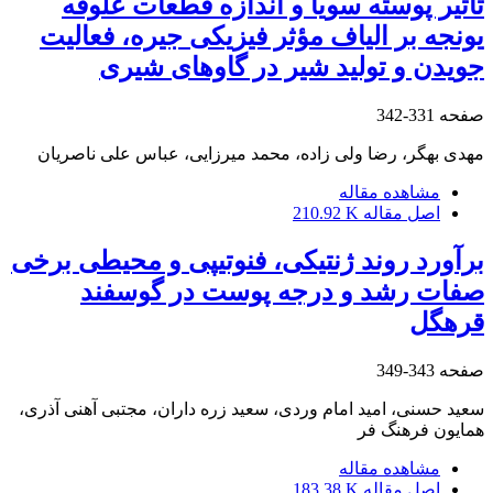
تأثیر پوسته سویا و اندازه قطعات علوفه
یونجه بر الیاف مؤثر فیزیکی جیره، فعالیت
جویدن و تولید شیر در گاوهای شیری
صفحه
331-342
مهدی بهگر، رضا ولی زاده، محمد میرزایی، عباس علی ناصریان
مشاهده مقاله
اصل مقاله
210.92 K
برآورد روند ژنتیکی، فنوتیپی و محیطی برخی
صفات رشد و درجه پوست در گوسفند
قره‎گل
صفحه
343-349
سعید حسنی، امید امام وردی، سعید زره داران، مجتبی آهنی آذری،
همایون فرهنگ فر
مشاهده مقاله
اصل مقاله
183.38 K