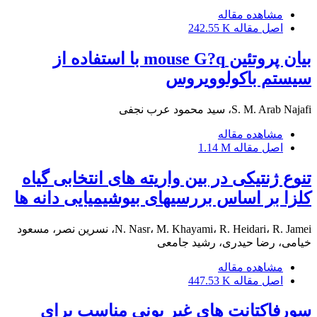
مشاهده مقاله
اصل مقاله
242.55 K
بیان پروتئین mouse G?q با استفاده از
سیستم باکولوویروس
S. M. Arab Najafi، سید محمود عرب نجفی
مشاهده مقاله
اصل مقاله
1.14 M
تنوع ژنتیکی در بین واریته های انتخابی گیاه
کلزا بر اساس بررسیهای بیوشیمیایی دانه ها
N. Nasr، M. Khayami، R. Heidari، R. Jamei، نسرین نصر، مسعود
خیامی، رضا حیدری، رشید جامعی
مشاهده مقاله
اصل مقاله
447.53 K
سورفاکتانت های غیر یونی مناسب برای