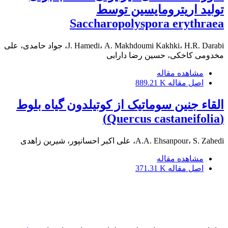
تولید اریترومایسین توسط
Saccharopolyspora erythraea
J. Hamedi، A. Makhdoumi Kakhki، H.R. Darabi، جواد حامدی، علی
مخدومی کاخکی، حسین رضا دارابی
مشاهده مقاله
اصل مقاله
889.21 K
القاء جنین سوماتیک از کوتیلدون گیاه بلوط
(Quercus castaneifolia)
A.A. Ehsanpour، S. Zahedi، علی اکبر احسانپور، شیرین زاهدی
مشاهده مقاله
اصل مقاله
371.31 K