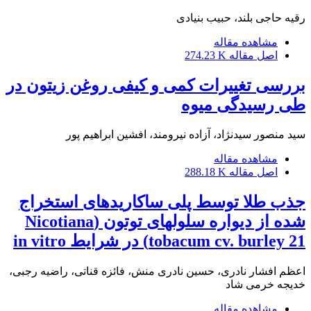
رقیه حاجی بلند، حبیب بنیادی
مشاهده مقاله
اصل مقاله
274.23 K
بررسی تغییرات کمی و کیفی روغن زیتون در
طی رسیدگی میوه
سید منصور سیدنژاد، آزاده نیرومند، افشین ابراهیم پور
مشاهده مقاله
اصل مقاله
288.18 K
جذب طلا توسط پلی ساکاریدهای استخراج
شده از دیواره سلولهای توتون (Nicotiana
tobacum cv. burley 21) در شرایط in vitro
اعظم افشار نادری، حسین نادری منش، فائزه قناتی، راضیه رجبی،
خدیجه خرمی شاد
مشاهده مقاله