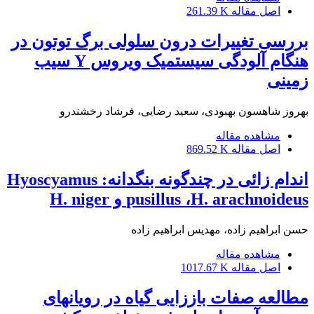
اصل مقاله
261.39 K
بررسی تغییرات درون سلولی برگ توتون در
هنگام آلودگی سیستمیک ویروس ‎‎‎Y سیب
زمینی
بهروز شاهسون بهبودی، سعید رضایی، فرشاد رخشندرو
مشاهده مقاله
اصل مقاله
869.52 K
اندام زائی در چندگونه بنگدانه: Hyoscyamus
pusillus ،H. arachnoideus و H. niger
حسن ابراهیم زاده، مهدیس ابراهیم زاده
مشاهده مقاله
اصل مقاله
1017.67 K
مطالعه صفات باززایی گیاه در رویانهای