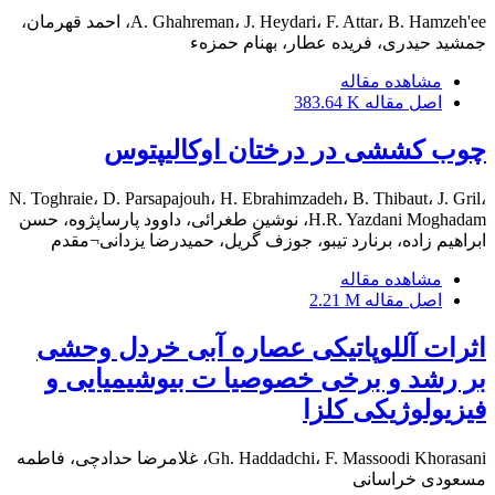
A. Ghahreman، J. Heydari، F. Attar، B. Hamzeh'ee، احمد قهرمان،
جمشید حیدری، فریده عطار، بهنام حمزهء
مشاهده مقاله
اصل مقاله
383.64 K
چوب کششی در درختان اوکالیپتوس
N. Toghraie، D. Parsapajouh، H. Ebrahimzadeh، B. Thibaut، J. Gril،
H.R. Yazdani Moghadam، نوشین طغرائی، داوود پارساپژوه، حسن
ابراهیم زاده، برنارد تیبو، جوزف گریل، حمیدرضا یزدانی¬مقدم
مشاهده مقاله
اصل مقاله
2.21 M
اثرات آللوپاتیکی عصاره آبی خردل وحشی
بر رشد و برخی خصوصیا ت بیوشیمیایی و
فیزیولوژیکی کلزا
Gh. Haddadchi، F. Massoodi Khorasani، غلامرضا حدادچی، فاطمه
مسعودی خراسانی