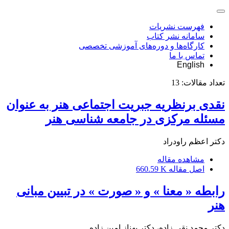
فهرست نشریات
سامانه نشر کتاب
کارگاه‌ها و دوره‌های آموزشی تخصصی
تماس با ما
English
تعداد مقالات:
13
نقدی برنظریه جبریت اجتماعی هنر به عنوان
مسئله مرکزی در جامعه شناسی هنر
دکتر اعظم راودراد
مشاهده مقاله
اصل مقاله
660.59 K
رابطه « معنا » و « صورت » در تبیین مبانی
هنر
دکتر محمد نقی زاده، دکتر بهناز امین زاده