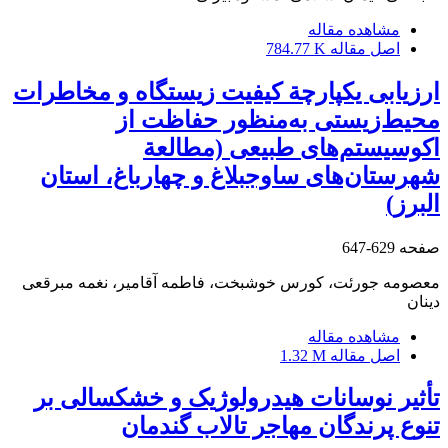
مشاهده مقاله
اصل مقاله
784.77 K
ارزیابی یکپارچة کیفیت زیستگاه و مخاطرات
محیط‌زیستی به‌منظور حفاظت از
اکوسیستم‌های طبیعی (مطالعة
شهرستان‌های ساوجبلاغ و چهارباغ، استان
البرز)
صفحه
629-647
معصومه جورئت، کورس خوشبخت، فاطمه آقامیر، نغمه مبرقعی
دینان
مشاهده مقاله
اصل مقاله
1.32 M
تأثیر نوسانات هیدرولوژیک و خشکسالی بر
تنوع پرندگان مهاجر تالاب گندمان