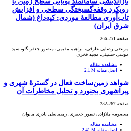
بازاندیشی سامانمند پویایی سطح زمین با
رویکرد وقفه‌گسیختگی سطحی و افزایش
تاب‌آوری مطالعۀ موردی: کپه‌داغ (شمال
شرق ایران)
صفحه
251-266
مرتضی رضایی عارفی، ابراهیم مقیمی، منصور جعفر‌بگلو، سید
موسی حسینی، مجید فخری
مشاهده مقاله
اصل مقاله
2.1 M
شواهد زمین‌ساخت فعال در گسترۀ شهری و
پیراشهری بجنورد و تحلیل مخاطرات آن
صفحه
267-282
معصومه ملازاده، تیمور جعفری، رمضانعلی نادری مایوان
مشاهده مقاله
اصل مقاله
2.41 M