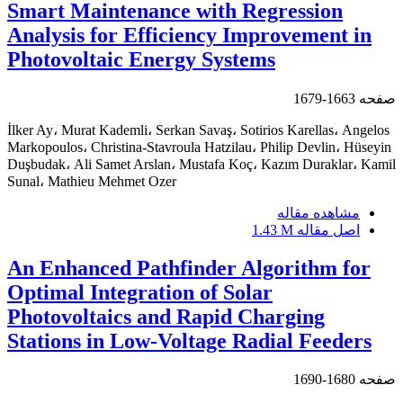
Smart Maintenance with Regression
Analysis for Efficiency Improvement in
Photovoltaic Energy Systems
صفحه
1663-1679
İlker Ay، Murat Kademli، Serkan Savaş، Sotirios Karellas، Angelos
Markopoulos، Christina-Stavroula Hatzilau، Philip Devlin، Hüseyin
Duşbudak، Ali Samet Arslan، Mustafa Koç، Kazım Duraklar، Kamil
Sunal، Mathieu Mehmet Ozer
مشاهده مقاله
اصل مقاله
1.43 M
An Enhanced Pathfinder Algorithm for
Optimal Integration of Solar
Photovoltaics and Rapid Charging
Stations in Low-Voltage Radial Feeders
صفحه
1680-1690