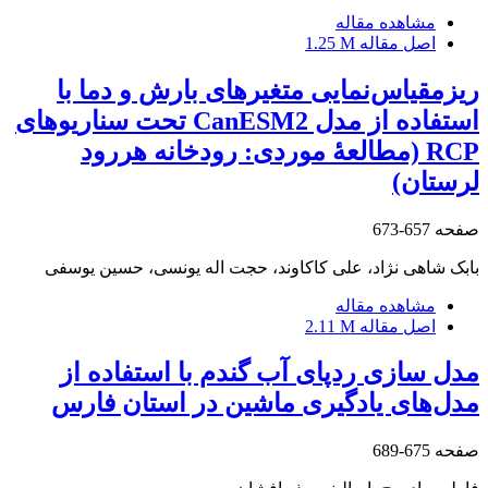
مشاهده مقاله
اصل مقاله
1.25 M
ریزمقیاس‌نمایی متغیرهای بارش و دما با
استفاده از مدل CanESM2 تحت سناریوهای
RCP (مطالعۀ موردی: رودخانه هررود
لرستان)
صفحه
657-673
بابک شاهی نژاد، علی کاکاوند، حجت اله یونسی، حسین یوسفی
مشاهده مقاله
اصل مقاله
2.11 M
مدل سازی ردپای آب گندم با استفاده از
مدل‌های یادگیری ماشین در استان فارس
صفحه
675-689