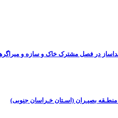
ساز در فصل مشترک خاک و سازه و میراگرها در
منطـقه بصیـران (اسـتان خـراسان جنوبی)