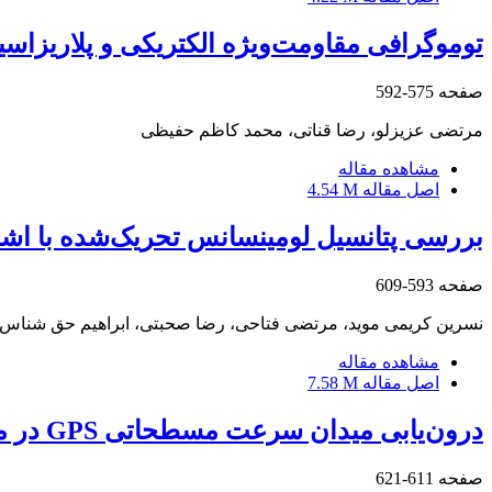
توموگرافی مقاومت‌ویژه الکتریکی و پلاریزاس
صفحه
575-592
مرتضی عزیزلو، رضا قناتی، محمد کاظم حفیظی
مشاهده مقاله
اصل مقاله
4.54 M
بررسی پتانسیل لومینسانس تحریک‌شده با اشع
صفحه
593-609
نسرین کریمی موید، مرتضی فتاحی، رضا صحبتی، ابراهیم حق شناس، و
مشاهده مقاله
اصل مقاله
7.58 M
درون‌یابی میدان سرعت مسطحاتی GPS در محدوده برخورد مایل صفحات زمین‌ساختی عربستان-اوراسیا با استفاده از توابع گرین
صفحه
611-621