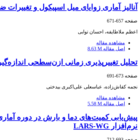
آنالیز آماری زوایا‌ی میل اسپیکول و تغییرا
صفحه
657-671
اعظم ملاطایفه، احسان توابی
مشاهده مقاله
اصل مقاله
8.63 M
تحلیل تغییرپذیری زمانی ازن‌سطحی اندازه‌گی
صفحه
673-691
نجمه کفاش‌زاده، عباسعلی علی‌اکبری بیدختی
مشاهده مقاله
اصل مقاله
5.58 M
نرم‌افزار LARS-WG
صفحه
693-712