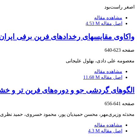
اصغر راست‌بود
مشاهده مقاله
اصل مقاله
4.53 M
واکاوی مقایسه‎ای رخدادهای فرین برفی ایران با تأکید بر موقعیت تاوه قطبی وردسپهری و الگوهای پیوندازدور (NAM، AO، NAO، PNA)
صفحه
623-640
معصومه علی دادی، بهلول علیجانی
مشاهده مقاله
اصل مقاله
11.68 M
الگوهای گردشی جو و دوره‌های فرین تر و خ
صفحه
641-656
محدثه وزیری‌مهر، محسن حمیدیان پور، محمود خسروی، حمید نظری‌پ
مشاهده مقاله
اصل مقاله
4.3 M