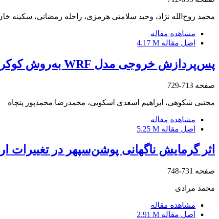
محمد روح‌الله نژاد، وحید سلامتی هرمزی، راحله رمضانی، سکینه خا
مشاهده مقاله
اصل مقاله
4.17 M
پس‌پردازش خروجی مدل WRF به‌روش کوکریجینگ، برای کمیت‌های متوسط روزانه سرعت باد و رطوبت نسبی بر روی ایران
صفحه
713-729
مجتبی شکوهی، ابراهیم اسعدی اسکویی، محمدرضا محمدپور پنچاه
مشاهده مقاله
اصل مقاله
5.25 M
اثر گرمایش ناگهانی پوشن‌سپهر در تغییرات ارتفاع
صفحه
731-748
محمد مرادی
مشاهده مقاله
اصل مقاله
2.91 M