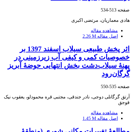
صفحه
513-534
هادی معماریان، مرتضی اکبری
مشاهده مقاله
اصل مقاله
2.26 M
اثر پخش طبیعی سیلاب اسفند 1397 بر
خصوصیات کمی و کیفی آب زیرزمینی در
پهنۀ سیلاب‌دشت بخش انتهایی حوضۀ آبریز
گرگان‌رود
صفحه
535-550
آرتق گرگانلی دوجی، نادر جندقی، مجتبی قره محمودلو، یعقوب نیک
قوجق
مشاهده مقاله
اصل مقاله
1.45 M
مطالعۀ تغییرات مکانی شوری (منطقۀ