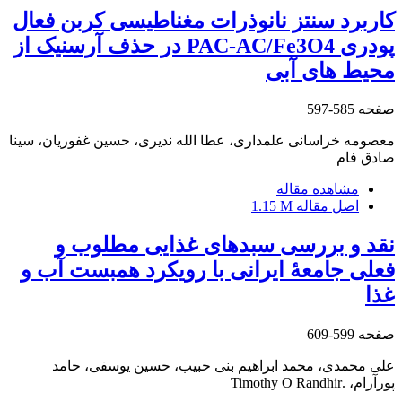
کاربرد سنتز نانوذرات مغناطیسی کربن فعال
پودری PAC-AC/Fe3O4 در حذف آرسنیک از
محیط های آبی
صفحه
585-597
معصومه خراسانی علمداری، عطا الله ندیری، حسین غفوریان، سینا
صادق فام
مشاهده مقاله
اصل مقاله
1.15 M
نقد و بررسی سبدهای غذایی مطلوب و
فعلی جامعۀ ایرانی با رویکرد همبست آب و
غذا
صفحه
599-609
علی محمدی، محمد ابراهیم بنی حبیب، حسین یوسفی، حامد
پورآرام، .Timothy O Randhir