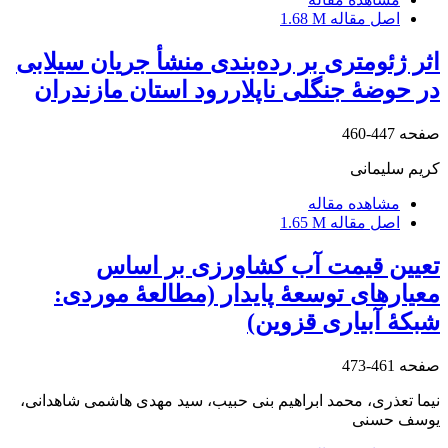
اصل مقاله
1.68 M
اثر ژئومتری بر رده‌بندی منشأ جریان سیلابی
در حوضۀ جنگلی ناپلاررود استان مازندران
صفحه
447-460
کریم سلیمانی
مشاهده مقاله
اصل مقاله
1.65 M
تعیین قیمت آب کشاورزی بر اساس
معیارهای توسعۀ پایدار (مطالعۀ موردی:
شبکۀ آبیاری قزوین)
صفحه
461-473
نیما تعذری، محمد ابراهیم بنی حبیب، سید مهدی هاشمی شاهدانی،
یوسف حسنی