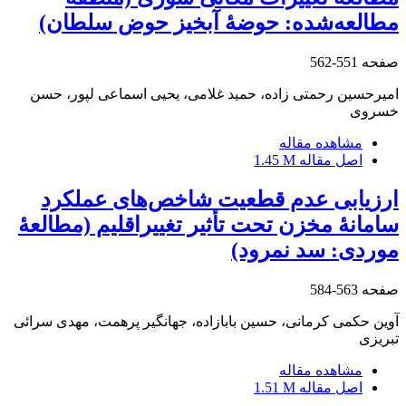
‌مطالعه‌شده: حوضۀ آبخیز حوض سلطان)
صفحه
551-562
امیرحسین رحمتی زاده، حمید غلامی، یحیی اسماعی ل‏پور، حسن
خسروی
مشاهده مقاله
اصل مقاله
1.45 M
ارزیابی عدم قطعیت شاخص‌های عملکرد
سامانۀ مخزن تحت تأثیر تغییراقلیم (مطالعۀ
موردی: سد نمرود)
صفحه
563-584
آوین حکمی کرمانی، حسین بابازاده، جهانگیر پرهمت، مهدی سرائی
تبریزی
مشاهده مقاله
اصل مقاله
1.51 M