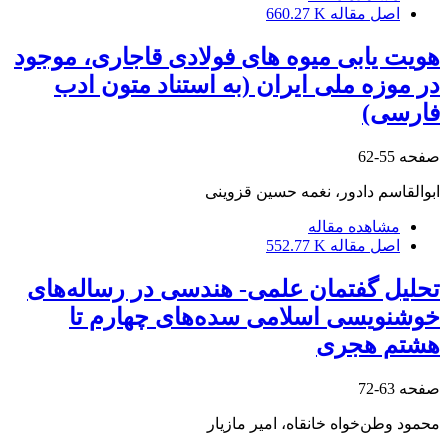
اصل مقاله
660.27 K
هویت یابی میوه های فولادی قاجاری، موجود
در موزه ملی ایران (به استناد متون ادب
فارسی)
صفحه
55-62
ابوالقاسم دادور، نغمه حسین قزوینی
مشاهده مقاله
اصل مقاله
552.77 K
تحلیل گفتمان علمی- هندسی در رساله‌های
خوشنویسی اسلامی سده‌های چهارم تا
هشتم هجری
صفحه
63-72
محمود وطن‌خواه خانقاه، امیر مازیار